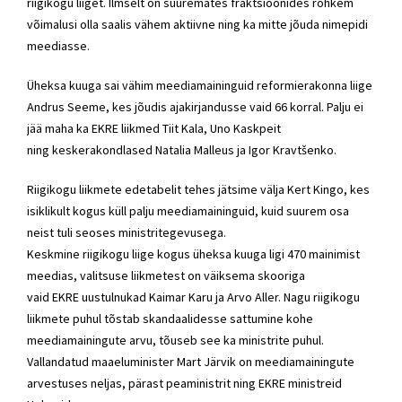
riigikogu liiget. Ilmselt on suuremates fraktsioonides rohkem
võimalusi olla saalis vähem aktiivne ning ka mitte jõuda nimepidi
meediasse.
Üheksa kuuga sai vähim meediamaininguid reformierakonna liige
Andrus Seeme, kes jõudis ajakirjandusse vaid 66 korral. Palju ei
jää maha ka EKRE liikmed Tiit Kala, Uno Kaskpeit
ning keskerakondlased Natalia Malleus ja Igor Kravtšenko.
Riigikogu liikmete edetabelit tehes jätsime välja Kert Kingo, kes
isiklikult kogus küll palju meediamaininguid, kuid suurem osa
neist tuli seoses ministritegevusega.
Keskmine riigikogu liige kogus üheksa kuuga ligi 470 mainimist
meedias, valitsuse liikmetest on väiksema skooriga
vaid EKRE uustulnukad Kaimar Karu ja Arvo Aller. Nagu riigikogu
liikmete puhul tõstab skandaalidesse sattumine kohe
meediamainingute arvu, tõuseb see ka ministrite puhul.
Vallandatud maaeluminister Mart Järvik on meediamainingute
arvestuses neljas, pärast peaministrit ning EKRE ministreid