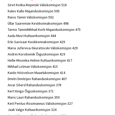
Siret Kotka-Repinski Väliskomisjon 518
Kalev Kallo Majanduskomisjon 505
Raivo Tamm Väliskomisjon 502
Üllar Saaremäe Keskkonnakomisjon 496
Tarmo TammMihhail Korb Majanduskomisjon 475
Aadu Must Kultuurikomisjon 444
Erki Savisaar Keskkonnakomisjon 429
Maria Jufereva-Skuratovski Väliskomisjon 429
Andrei Korobeinik Õiguskomisjon 419
Helle-Moonika Helme Kultuurikomisjon 417
Mihhail Lotman Väliskomisjon 415
Kaido Höövelson Maaelukomisjon 414
Dmitri Dmitrijev Rahanduskomisjon 407
Aivar Sõerd Rahanduskomisjon 378
Kert Kingo Õiguskomisjon 371
Maris Lauri Rahanduskomisjon 350
Keit Pentus-Rosimannus Väliskomisjon 327
Jaak Valge Kultuurikomisjon 324