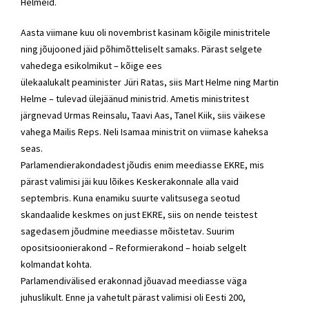
Helmeid.
Aasta viimane kuu oli novembrist kasinam kõigile ministritele
ning jõujooned jäid põhimõtteliselt samaks. Pärast selgete
vahedega esikolmikut – kõige ees
ülekaalukalt peaminister Jüri Ratas, siis Mart Helme ning Martin
Helme – tulevad ülejäänud ministrid. Ametis ministritest
järgnevad Urmas Reinsalu, Taavi Aas, Tanel Kiik, siis väikese
vahega Mailis Reps. Neli Isamaa ministrit on viimase kaheksa
seas.
Parlamendierakondadest jõudis enim meediasse EKRE, mis
pärast valimisi jäi kuu lõikes Keskerakonnale alla vaid
septembris. Kuna enamiku suurte valitsusega seotud
skandaalide keskmes on just EKRE, siis on nende teistest
sagedasem jõudmine meediasse mõistetav. Suurim
opositsioonierakond – Reformierakond – hoiab selgelt
kolmandat kohta.
Parlamendivälised erakonnad jõuavad meediasse väga
juhuslikult. Enne ja vahetult pärast valimisi oli Eesti 200,