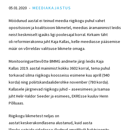
05.01.2020
MEEDIAKAJASTUS
Möödunud aastal ei teinud meedia riigikogu puhul vahet
opositsiooni ja koalitsiooni liikmetel, meedias äramainimist leidis
neist keskmiselt igaüks ligi poolesajal korral. Kirkaim täht
oli reformierakonna juht Kaja Kallas, kelle meediasse pääsemise
määr on võrreldav valitsuse liikmete omaga.
Monitooringuettevõtte BMMG andmete järgi leidis Kaja
Kallas 2019. aastal mainimist kokku 3602 korral, tema puhul
torkavad silma riigikogu koosseisu esimene kuu aprill (940
korda) ning poliitskandaaliderohke november (780 korda).
Kallasele järgnevad riigikogu juhid – aseesimees ja Isamaa
juht Helir-Valdor Seeder ja esimees, EKREsse kuuluv Henn
Põlluaas.
Riigikogu liikmetest neljas on
aastat keskerakondlasena alustanud, kuid aasta
lõpuks sotside ridadesse jõudnud ametlikult fraktsioonitu