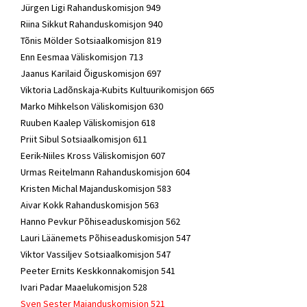
Jürgen Ligi Rahanduskomisjon 949
Riina Sikkut Rahanduskomisjon 940
Tõnis Mölder Sotsiaalkomisjon 819
Enn Eesmaa Väliskomisjon 713
Jaanus Karilaid Õiguskomisjon 697
Viktoria Ladõnskaja-Kubits Kultuurikomisjon 665
Marko Mihkelson Väliskomisjon 630
Ruuben Kaalep Väliskomisjon 618
Priit Sibul Sotsiaalkomisjon 611
Eerik-Niiles Kross Väliskomisjon 607
Urmas Reitelmann Rahanduskomisjon 604
Kristen Michal Majanduskomisjon 583
Aivar Kokk Rahanduskomisjon 563
Hanno Pevkur Põhiseaduskomisjon 562
Lauri Läänemets Põhiseaduskomisjon 547
Viktor Vassiljev Sotsiaalkomisjon 547
Peeter Ernits Keskkonnakomisjon 541
Ivari Padar Maaelukomisjon 528
Sven Sester Majanduskomisjon 521