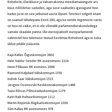
Roheliste, Elurikkuse ja Vabaerakonna meediamainingute arv
kuus mõõdetav sadades, aga suve saabudes igasugune huvi
kadus ja nii on see jätkunud aasta lõpuni. Teistest selgelt enam
on saanud tähelepanu Eesti 200, aga ka nende tegemiste vastu
on huvi nii väike, et ei ole võimalik parlamendierakondadega
samale skaalale panna. Üle-euroopaliselt europarlamendi
valimistel hea tulemuse teinud Eestimaa Rohelised aga ei oska
üldse pildile pääseda.
Kaja Kallas Õiguskomisjon 3602
Helir-Valdor Seeder RK aseesimees 2224
Henn Põlluaas RK esimees 2006
Raimond Kaljulaid Väliskomisjon 1591
Indrek Saar Väliskomisjon 1515
Jevgeni Ossinovski Keskkonnakomisjon 1466
Taavi Rõivas Põhiseaduskomisjon 1279
Katri Raik Kultuurikomisjon 1112
Martin Repinski Riigikaitsekomisjon 1036
Siim Kallas RK aseesimees 978