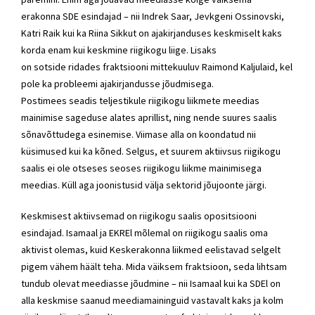
erakonna SDE esindajad – nii Indrek Saar, Jevkgeni Ossinovski,
Katri Raik kui ka Riina Sikkut on ajakirjanduses keskmiselt kaks
korda enam kui keskmine riigikogu liige. Lisaks
on sotside ridades fraktsiooni mittekuuluv Raimond Kaljulaid, kel
pole ka probleemi ajakirjandusse jõudmisega.
Postimees seadis teljestikule riigikogu liikmete meedias
mainimise sageduse alates aprillist, ning nende suures saalis
sõnavõttudega esinemise. Viimase alla on koondatud nii
küsimused kui ka kõned. Selgus, et suurem aktiivsus riigikogu
saalis ei ole otseses seoses riigikogu liikme mainimisega
meedias. Küll aga joonistusid välja sektorid jõujoonte järgi.
Keskmisest aktiivsemad on riigikogu saalis opositsiooni
esindajad. Isamaal ja EKREl mõlemal on riigikogu saalis oma
aktivist olemas, kuid Keskerakonna liikmed eelistavad selgelt
pigem vähem häält teha. Mida väiksem fraktsioon, seda lihtsam
tundub olevat meediasse jõudmine – nii Isamaal kui ka SDEl on
alla keskmise saanud meediamaininguid vastavalt kaks ja kolm