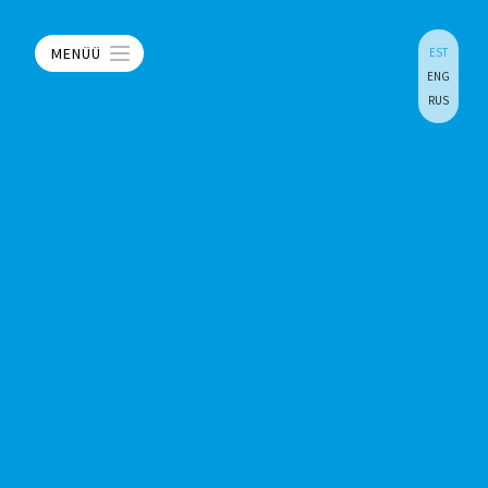
MENÜÜ
EST
ENG
RUS