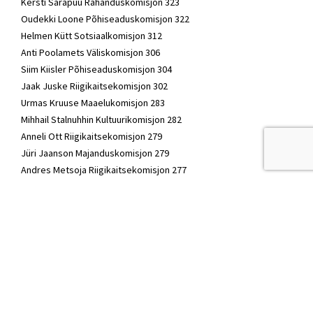
Kersti Sarapuu Rahanduskomisjon 323
Oudekki Loone Põhiseaduskomisjon 322
Helmen Kütt Sotsiaalkomisjon 312
Anti Poolamets Väliskomisjon 306
Siim Kiisler Põhiseaduskomisjon 304
Jaak Juske Riigikaitsekomisjon 302
Urmas Kruuse Maaelukomisjon 283
Mihhail Stalnuhhin Kultuurikomisjon 282
Anneli Ott Riigikaitsekomisjon 279
Jüri Jaanson Majanduskomisjon 279
Andres Metsoja Riigikaitsekomisjon 277
Siim Pohlak Majanduskomisjon 274
Kalle Laanet Riigikaitsekomisjon 273
Andres Sutt Rahanduskomisjon 265
Marika Tuus-Laul Sotsiaalkomisjon 245
Yoko Alender Keskkonnakomisjon 239
Heidy Purga Kultuurikomisjon 231
Tarmo Kruusimäe Õiguskomisjon 226
Valdo Randpere Väliskomisjon 219