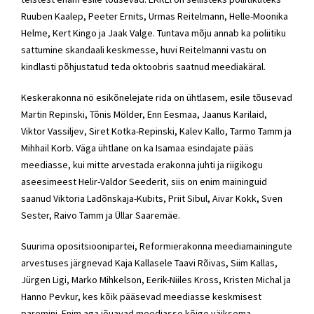
Ruuben Kaalep, Peeter Ernits, Urmas Reitelmann, Helle-Moonika
Helme, Kert Kingo ja Jaak Valge. Tuntava mõju annab ka poliitiku
sattumine skandaali keskmesse, huvi Reitelmanni vastu on
kindlasti põhjustatud teda oktoobris saatnud meediakäral.
Keskerakonna nö esikõnelejate rida on ühtlasem, esile tõusevad
Martin Repinski, Tõnis Mölder, Enn Eesmaa, Jaanus Karilaid,
Viktor Vassiljev, Siret Kotka-Repinski, Kalev Kallo, Tarmo Tamm ja
Mihhail Korb. Väga ühtlane on ka Isamaa esindajate pääs
meediasse, kui mitte arvestada erakonna juhti ja riigikogu
aseesimeest Helir-Valdor Seederit, siis on enim maininguid
saanud Viktoria Ladõnskaja-Kubits, Priit Sibul, Aivar Kokk, Sven
Sester, Raivo Tamm ja Üllar Saaremäe.
Suurima opositsioonipartei, Reformierakonna meediamainingute
arvestuses järgnevad Kaja Kallasele Taavi Rõivas, Siim Kallas,
Jürgen Ligi, Marko Mihkelson, Eerik-Niiles Kross, Kristen Michal ja
Hanno Pevkur, kes kõik pääsevad meediasse keskmisest
paremini. Enim aga jõuavad meediasse kõige väiksema