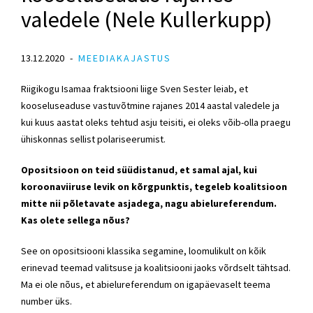
valedele (Nele Kullerkupp)
13.12.2020
MEEDIAKAJASTUS
Riigikogu
Isamaa fraktsiooni
liige
Sven Sester
leiab, et
kooseluseaduse vastuvõtmine rajanes 2014 aastal valedele ja
kui kuus aastat oleks tehtud asju teisiti, ei oleks võib-olla praegu
ühiskonnas sellist polariseerumist.
Opositsioon on teid süüdistanud, et samal ajal, kui
koroonaviiruse levik on kõrgpunktis, tegeleb koalitsioon
mitte nii põletavate asjadega, nagu abielureferendum.
Kas olete sellega nõus?
See on opositsiooni klassika segamine, loomulikult on kõik
erinevad teemad valitsuse ja koalitsiooni jaoks võrdselt tähtsad.
Ma ei ole nõus, et abielureferendum on igapäevaselt teema
number üks.