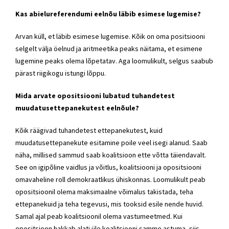
Kas abielureferendumi eelnõu läbib esimese lugemise?
Arvan küll, et läbib esimese lugemise. Kõik on oma positsiooni
selgelt välja öelnud ja aritmeetika peaks näitama, et esimene
lugemine peaks olema lõpetatav. Aga loomulikult, selgus saabub
pärast riigikogu istungi lõppu.
Mida arvate opositsiooni lubatud tuhandetest
muudatusettepanekutest eelnõule?
Kõik räägivad tuhandetest ettepanekutest, kuid
muudatusettepanekute esitamine poile veel isegi alanud. Saab
näha, millised sammud saab koalitsioon ette võtta täiendavalt.
See on igipõline vaidlus ja võitlus, koalitsiooni ja opositsiooni
omavaheline roll demokraatlikus ühiskonnas. Loomulikult peab
opositsioonil olema maksimaalne võimalus takistada, teha
ettepanekuid ja teha tegevusi, mis tooksid esile nende huvid.
Samal ajal peab koalitsioonil olema vastumeetmed. Kui
opositsioon hakkab alati üle koalitsiooni samme astuma, siis