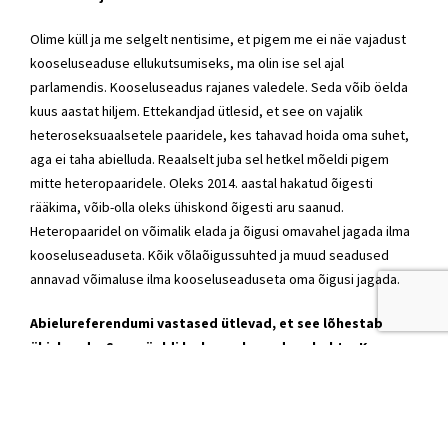
Olime küll ja me selgelt nentisime, et pigem me ei näe vajadust
kooseluseaduse ellukutsumiseks, ma olin ise sel ajal
parlamendis. Kooseluseadus rajanes valedele. Seda võib öelda
kuus aastat hiljem. Ettekandjad ütlesid, et see on vajalik
heteroseksuaalsetele paaridele, kes tahavad hoida oma suhet,
aga ei taha abielluda. Reaalselt juba sel hetkel mõeldi pigem
mitte heteropaaridele. Oleks 2014. aastal hakatud õigesti
rääkima, võib-olla oleks ühiskond õigesti aru saanud.
Heteropaaridel on võimalik elada ja õigusi omavahel jagada ilma
kooseluseaduseta. Kõik võlaõigussuhted ja muud seadused
annavad võimaluse ilma kooseluseaduseta oma õigusi jagada.
Abielureferendumi vastased ütlevad, et see lõhestab
ühiskonda. Sama öeldi ka kooseluseaduse kohta. Kas
olete sellega nõus?
Kui me vaatame kooseluseadust, siis tegelikkuses ühiskond
polariseerus, mingil määral võib öelda, et see oli