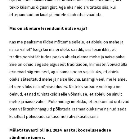
tekib küsimus õigusriigist. Aga eks neid arutataks siis, kui
ettepanekud on laual ja endele saab otsa vaadata.
Mis on abielureferendumit üldse vaja?
Kas me peaksime üldse mõtlema sellele, et abielu on mehe ja
naise vahel? Isegi kui ma ei oleks saadik, siis leian ikka, et
traditsioonist lähtudes peaks abielu olema mehe ja naise suhe.
See on olnud aegade algusest traditsioon, Inimestel võivad olla
erinevad nägemused, aga Isamaa peab vajalikuks, et abielu
oleks sätestatud mehe ja naise liiduna. Enamgi veel, me leiame,
et see võiks olla põhiseaduses. Näiteks
sotside
volikogu on
öelnud, et nad tühistaksid selle võimaluse, et abielu on ainult
mehe ja naise vahel. Pole midagi imelikku, et erakonnad üritavad
oma väärtushinnanguid põlistada. Isamaa oleksime näinud seda
küsitlust põhiseaduse tasemel rahvaküsitlusena.
Mäletatavasti oli
IRL
2014. aastal kooseluseaduse
sündimise juures.