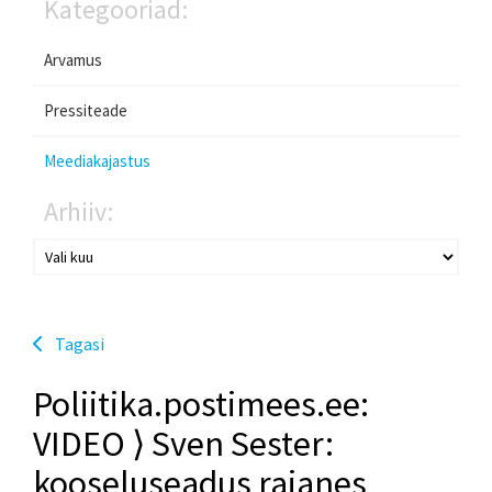
Kategooriad:
Arvamus
Pressiteade
Meediakajastus
Arhiiv:
Tagasi
Poliitika.postimees.ee:
VIDEO ⟩ Sven Sester:
kooseluseadus rajanes