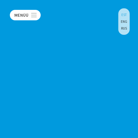
MENÜÜ
EST
ENG
RUS