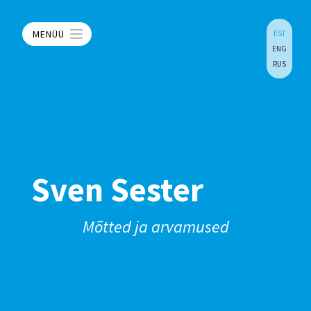
MENÜÜ
EST
ENG
RUS
Sven Sester
Mõtted ja arvamused