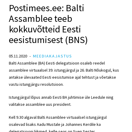
Postimees.ee: Balti
Assamblee teeb
kokkuvõtteid Eesti
eesistumisest (BNS)
05.11.2020
MEEDIAKAJASTUS
Balti Assamblee (BA) Eesti delegatsioon osaleb reedel
assamblee virtuaalsel 39. istungjärgul ja 26. Balti Nõukogul, kus
antakse ülevaated Eesti eesistumise ajal tehtust ja võetakse
vastu istungjärgu resolutsioon.
Istungjärgul lõpus annab Eesti BA juhtimise üle Leedule ning
valitakse assamblee uus president.
Kell 9.30 algaval Balti Assamblee virtuaalsel istungjärgul
osalevad lisaks Aadu Mustale ja Johannes Kerdile ka
delegatsiooni liikmed, kelle seas on
Sven Sester
.