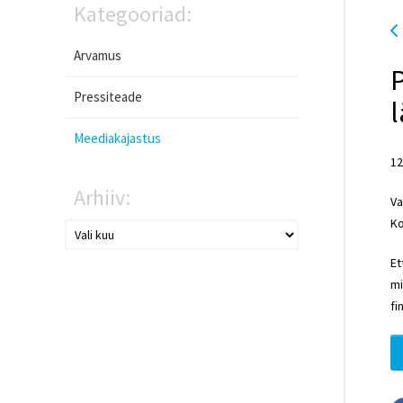
Kategooriad:
Arvamus
P
Pressiteade
l
Meediakajastus
12
Arhiiv:
Va
Ko
Et
mi
fi