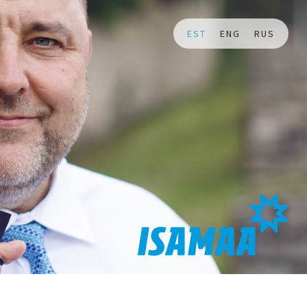
EST
ENG
RUS