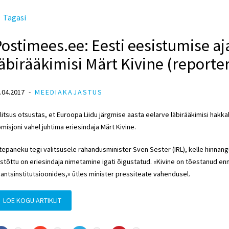
Tagasi
ostimees.ee: Eesti eesistumise aja
äbirääkimisi Märt Kivine (reporte
.04.2017
MEEDIAKAJASTUS
litsus otsustas, et Euroopa Liidu järgmise aasta eelarve läbirääkimisi hakk
misjoni vahel juhtima eriesindaja Märt Kivine.
tepaneku tegi valitsusele rahandusminister Sven Sester (IRL), kelle hinnang
stõttu on eriesindaja nimetamine igati õigustatud. «Kivine on tõestanud enn
nantsinstitutsioonides,» ütles minister pressiteate vahendusel.
LOE KOGU ARTIKLIT