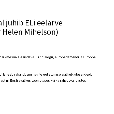
l juhib ELi eelarve
r Helen Mihelson)
ab liikmesriike esindava ELi nõukogu, europarlamendi ja Euroopa
ul langeb rahandusministrile eelistumise ajal hulk ülesandeid,
ast nii Eesti avalikus teenistuses kui ka rahvusvahelistes