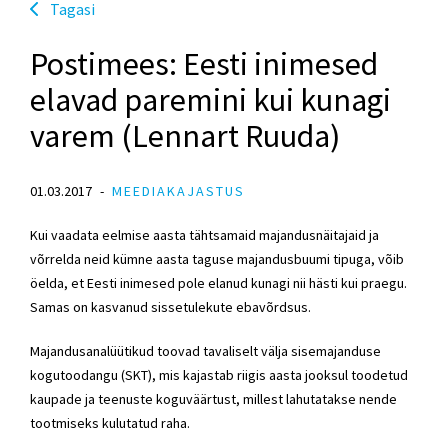
Tagasi
Postimees: Eesti inimesed
elavad paremini kui kunagi
varem (Lennart Ruuda)
01.03.2017
MEEDIAKAJASTUS
Kui vaadata eelmise aasta tähtsamaid majandusnäitajaid ja
võrrelda neid kümne aasta taguse majandusbuumi tipuga, võib
öelda, et Eesti inimesed pole elanud kunagi nii hästi kui praegu.
Samas on kasvanud sissetulekute ebavõrdsus.
Majandusanalüütikud toovad tavaliselt välja sisemajanduse
kogutoodangu (SKT), mis kajastab riigis aasta jooksul toodetud
kaupade ja teenuste koguväärtust, millest lahutatakse nende
tootmiseks kulutatud raha.