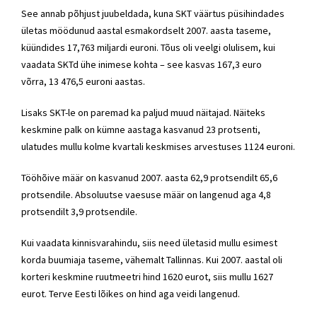
See annab põhjust juubeldada, kuna SKT väärtus püsihindades
ületas möödunud aastal esmakordselt 2007. aasta taseme,
küündides 17,763 miljardi euroni. Tõus oli veelgi olulisem, kui
vaadata SKTd ühe inimese kohta – see kasvas 167,3 euro
võrra, 13 476,5 euroni aastas.
Lisaks SKT-le on paremad ka paljud muud näitajad. Näiteks
keskmine palk on kümne aastaga kasvanud 23 protsenti,
ulatudes mullu kolme kvartali keskmises arvestuses 1124 euroni.
Tööhõive määr on kasvanud 2007. aasta 62,9 protsendilt 65,6
protsendile. Absoluutse vaesuse määr on langenud aga 4,8
protsendilt 3,9 protsendile.
Kui vaadata kinnisvarahindu, siis need ületasid mullu esimest
korda buumiaja taseme, vähemalt Tallinnas. Kui 2007. aastal oli
korteri keskmine ruutmeetri hind 1620 eurot, siis mullu 1627
eurot. Terve Eesti lõikes on hind aga veidi langenud.