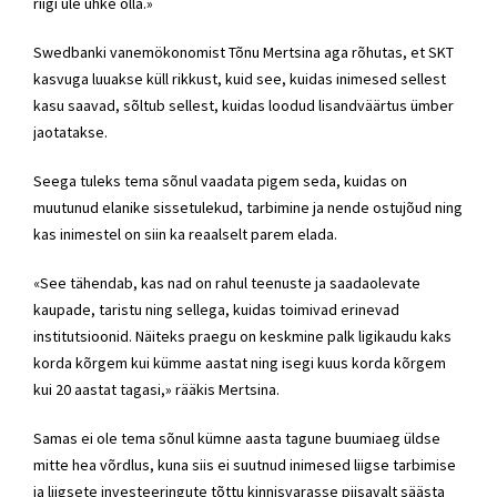
riigi üle uhke olla.»
Swedbanki vanemökonomist Tõnu Mertsina aga rõhutas, et SKT
kasvuga luuakse küll rikkust, kuid see, kuidas inimesed sellest
kasu saavad, sõltub sellest, kuidas loodud lisandväärtus ümber
jaotatakse.
Seega tuleks tema sõnul vaadata pigem seda, kuidas on
muutunud elanike sissetulekud, tarbimine ja nende ostujõud ning
kas inimestel on siin ka reaalselt parem elada.
«See tähendab, kas nad on rahul teenuste ja saadaolevate
kaupade, taristu ning sellega, kuidas toimivad erinevad
institutsioonid. Näiteks praegu on keskmine palk ligikaudu kaks
korda kõrgem kui kümme aastat ning isegi kuus korda kõrgem
kui 20 aastat tagasi,» rääkis Mertsina.
Samas ei ole tema sõnul kümne aasta tagune buumiaeg üldse
mitte hea võrdlus, kuna siis ei suutnud inimesed liigse tarbimise
ja liigsete investeeringute tõttu kinnisvarasse piisavalt säästa