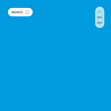
MENÜÜ
EST
ENG
RUS