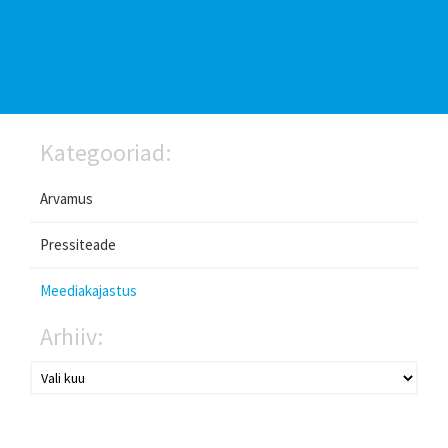
Kategooriad:
Arvamus
Pressiteade
Meediakajastus
Arhiiv: