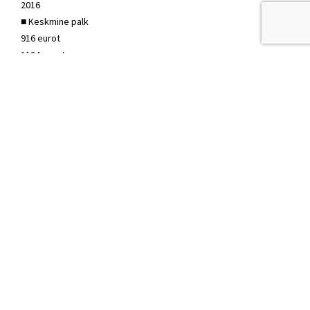
2016
■ Keskmine palk
916 eurot
1124 eurot
■ Tööhõive määr
62,90%
65,60%
■ Absoluutse vaesuse määr
4,80%
3,90%
■ Korteri keskmine ruutmeetri hind Tallinnas
1 620,33 eurot
1 627,27 eurot
■ Korteri keskmine ruutmeetri hind
1 158,75 eurot
1 087,17 eurot
Allikas: statistikaamet