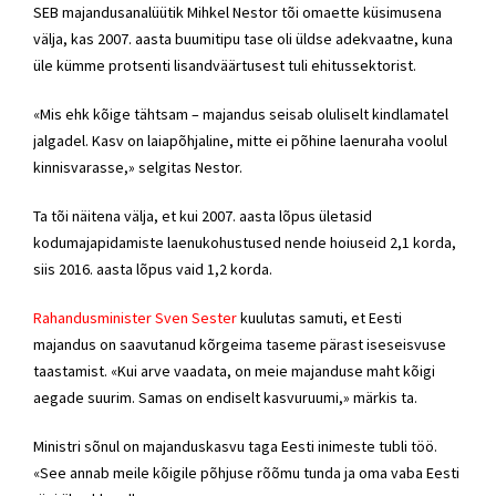
SEB majandusanalüütik Mihkel Nestor tõi omaette küsimusena
välja, kas 2007. aasta buumitipu tase oli üldse adekvaatne, kuna
üle kümme protsenti lisandväärtusest tuli ehitussektorist.
«Mis ehk kõige tähtsam – majandus seisab oluliselt kindlamatel
jalgadel. Kasv on laiapõhjaline, mitte ei põhine laenuraha voolul
kinnisvarasse,» selgitas Nestor.
Ta tõi näitena välja, et kui 2007. aasta lõpus ületasid
kodumajapidamiste laenukohustused nende hoiuseid 2,1 korda,
siis 2016. aasta lõpus vaid 1,2 korda.
Rahandusminister Sven Sester
kuulutas samuti, et Eesti
majandus on saavutanud kõrgeima taseme pärast iseseisvuse
taastamist. «Kui arve vaadata, on meie majanduse maht kõigi
aegade suurim. Samas on endiselt kasvuruumi,» märkis ta.
Ministri sõnul on majanduskasvu taga Eesti inimeste tubli töö.
«See annab meile kõigile põhjuse rõõmu tunda ja oma vaba Eesti