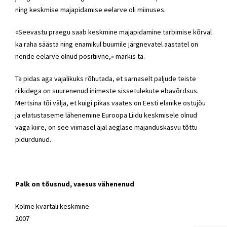
ning keskmise majapidamise eelarve oli miinuses.
«Seevastu praegu saab keskmine majapidamine tarbimise kõrval
ka raha säästa ning enamikul buumile järgnevatel aastatel on
nende eelarve olnud positiivne,» märkis ta.
Ta pidas aga vajalikuks rõhutada, et sarnaselt paljude teiste
riikidega on suurenenud inimeste sissetulekute ebavõrdsus.
Mertsina tõi välja, et kuigi pikas vaates on Eesti elanike ostujõu
ja elatustaseme lähenemine Euroopa Liidu keskmisele olnud
väga kiire, on see viimasel ajal aeglase majanduskasvu tõttu
pidurdunud.
Palk on tõusnud, vaesus vähenenud
Kolme kvartali keskmine
2007