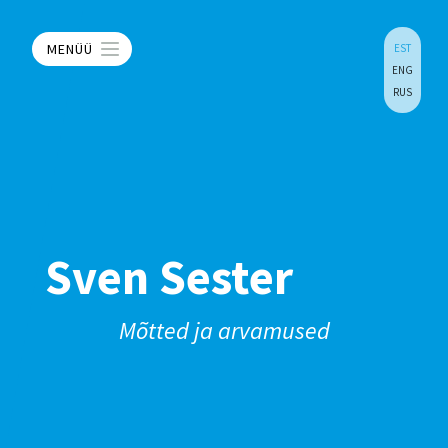
MENÜÜ
EST
ENG
RUS
Sven Sester
Mõtted ja arvamused