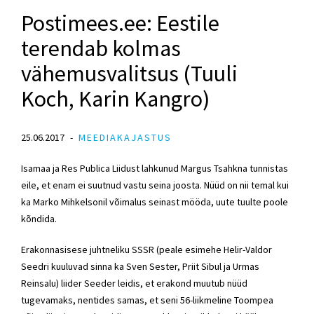
Postimees.ee: Eestile
terendab kolmas
vähemusvalitsus (Tuuli
Koch, Karin Kangro)
25.06.2017
MEEDIAKAJASTUS
Isamaa ja Res Publica Liidust lahkunud Margus Tsahkna tunnistas
eile, et enam ei suutnud vastu seina joosta. Nüüd on nii temal kui
ka Marko Mihkelsonil võimalus seinast mööda, uute tuulte poole
kõndida.
Erakonnasisese juhtneliku SSSR (peale esimehe Helir-Valdor
Seedri kuuluvad sinna ka Sven Sester, Priit Sibul ja Urmas
Reinsalu) liider Seeder leidis, et erakond muutub nüüd
tugevamaks, nentides samas, et seni 56-liikmeline Toompea