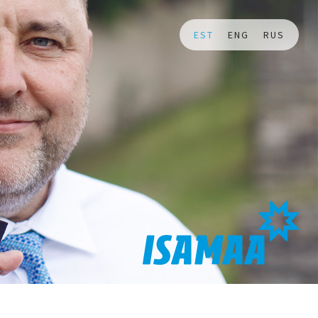
EST
ENG
RUS