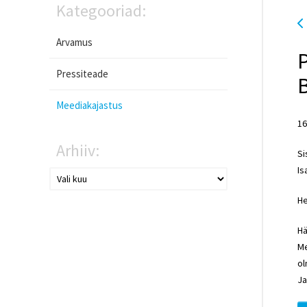
Kategooriad:
Arvamus
P
Pressiteade
Meediakajastus
16
Arhiiv:
Si
Is
He
Hä
Me
ol
Ja