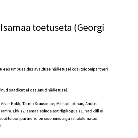
 Isamaa toetuseta (Georgi
gu ees umbusaldus avalduse hääletusel koalitsioonipartneri
olnud saadikut ei osalenud hääletusel.
r, Aivar Kokk, Tarmo Kruusimäe, Mihhail Lotman, Andres
 Tamm. Ehk 12 Isamaa esindajast riigikogus 11. Nad küll ei
koalitsioonipartnerid on siseministriga rahulolematud.
t.