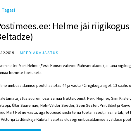
Tagasi
ostimees.ee: Helme jäi riigikogus
Beltadze)
.12.2019
MEEDIAKAJASTUS
seminister Mart Helme (Eesti Konservatiivne Rahvaerakond) jäi täna riigiko
amaa liikmete toetuseta.
lme umbusaldamise poolt hääletas 44 ja vastu 42 riigikogu liiget. 13 saalis 
äletamata jättis suurem osa Isamaa fraktsioonist: Heiki Hepner, Siim Kiisle
tsoja, Üllar Saaremäe, Helir-Valdor Seeder, Sven Sester, Priit Sibul ja Raivo
nud Mart Helme vastu, aga loobusid siiski tema toetamisest, mis näitab, et 
 Viktorija Ladõnskaja-Kubits hääletas üldsegi umbusaldamise avalduse pool