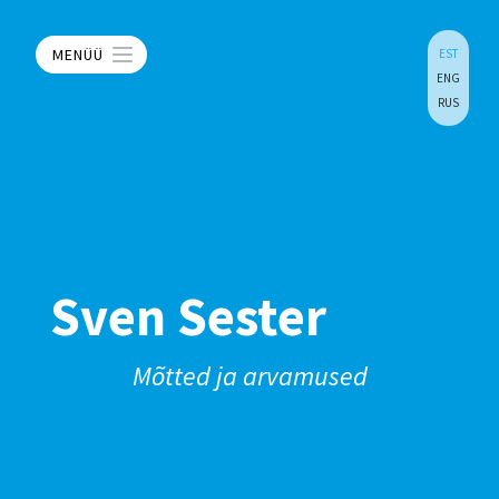
MENÜÜ
EST
ENG
RUS
Sven Sester
Mõtted ja arvamused