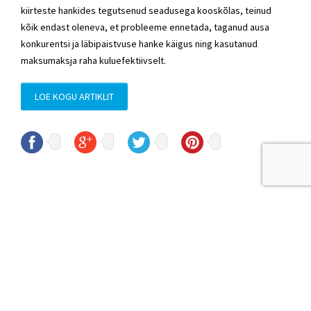
kiirteste hankides tegutsenud seadusega kooskõlas, teinud
kõik endast oleneva, et probleeme ennetada, taganud ausa
konkurentsi ja läbipaistvuse hanke käigus ning kasutanud
maksumaksja raha kuluefektiivselt.
LOE KOGU ARTIKLIT
© Sven Sester
sven.sester@riigikogu.ee