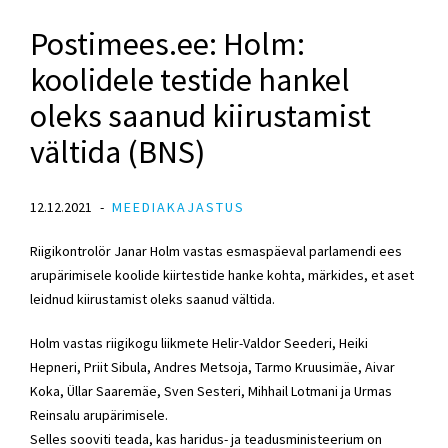
Postimees.ee: Holm:
koolidele testide hankel
oleks saanud kiirustamist
vältida (BNS)
12.12.2021
MEEDIAKAJASTUS
Riigikontrolör Janar Holm vastas esmaspäeval parlamendi ees
arupärimisele koolide kiirtestide hanke kohta, märkides, et aset
leidnud kiirustamist oleks saanud vältida.
Holm vastas riigikogu liikmete Helir-Valdor Seederi, Heiki
Hepneri, Priit Sibula, Andres Metsoja, Tarmo Kruusimäe, Aivar
Koka, Üllar Saaremäe, Sven Sesteri, Mihhail Lotmani ja Urmas
Reinsalu arupärimisele.
Selles sooviti teada, kas haridus- ja teadusministeerium on