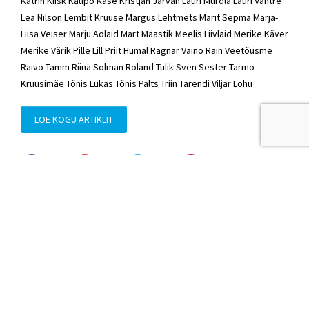
Katrin Kiisk Kaupo Kase
Kristjan Järvan
Lauri Murdla Lauri Vahtre
Lea Nilson Lembit Kruuse Margus Lehtmets Marit Sepma Marja-
Liisa Veiser Marju Aolaid
Mart Maastik
Meelis Liivlaid Merike Käver
Merike Värik Pille Lill Priit Humal Ragnar Vaino Rain Veetõusme
Raivo Tamm
Riina Solman
Roland Tulik
Sven Sester
Tarmo
Kruusimäe
Tõnis Lukas
Tõnis Palts Triin Tarendi Viljar Lohu
LOE KOGU ARTIKLIT
© Sven Sester
sven.sester@riigikogu.ee