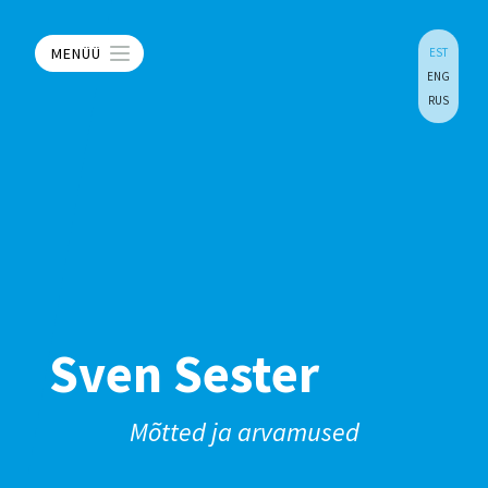
MENÜÜ
EST
ENG
RUS
Sven Sester
Mõtted ja arvamused