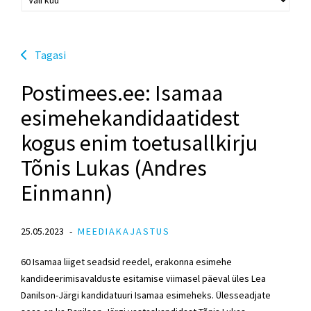
Tagasi
Postimees.ee: Isamaa
esimehekandidaatidest
kogus enim toetusallkirju
Tõnis Lukas (Andres
Einmann)
25.05.2023
MEEDIAKAJASTUS
60 Isamaa liiget seadsid reedel, erakonna esimehe
kandideerimisavalduste esitamise viimasel päeval üles
Lea
Danilson-Järgi
kandidatuuri
Isamaa esimeheks
. Ülesseadjate