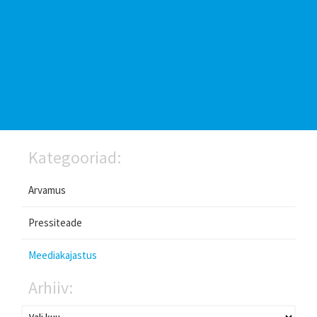
Kategooriad:
Arvamus
Pressiteade
Meediakajastus
Arhiiv: