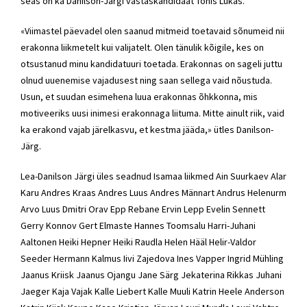
seas on ka
Danilson-Järgi
vastaskandidaat
Tõnis Lukas
.
«Viimastel päevadel olen saanud mitmeid toetavaid sõnumeid nii
erakonna liikmetelt kui valijatelt. Olen tänulik kõigile, kes on
otsustanud minu kandidatuuri toetada. Erakonnas on sageli juttu
olnud uuenemise vajadusest ning saan sellega vaid nõustuda.
Usun, et suudan esimehena luua erakonnas õhkkonna, mis
motiveeriks uusi inimesi erakonnaga liituma. Mitte ainult riik, vaid
ka erakond vajab järelkasvu, et kestma jääda,» ütles
Danilson-
Järg
.
Lea-Danilson Järgi
üles seadnud Isamaa liikmed Ain Suurkaev Alar
Karu Andres Kraas Andres Luus Andres Männart Andrus Helenurm
Arvo Luus Dmitri Orav Epp Rebane Ervin Lepp Evelin Sennett
Gerry Konnov Gert Elmaste Hannes Toomsalu Harri-Juhani
Aaltonen Heiki Hepner Heiki Raudla Helen Hääl
Helir-Valdor
Seeder
Hermann Kalmus Iivi Zajedova Ines Vapper Ingrid Mühling
Jaanus Kriisk Jaanus Ojangu Jane Särg Jekaterina Rikkas Juhani
Jaeger Kaja Vajak Kalle Liebert Kalle Muuli Katrin Heele Anderson