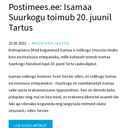
Postimees.ee: Isamaa
Suurkogu toimub 20. juunil
Tartus
25.05.2021
MEEDIAKAJASTUS
Kolmapäeva õhtul kogunenud Isamaa e-volikogu otsustas heaks
kiita eestseisuse ettepaneku, mille kohaselt toimub Isamaa
Suurkogu füüsilisel kujul 20. juunil Tartu Lauluväljakul.
Isamaa volikogu esimees
Sven Sester
ütles, et volikogu toetas
eestseisuse ettepanekut. «Suurkogu on vaieldamatult Isamaa
selle aasta erakonnasisene tippsündmus. See on demokraatia
pidupäev ning mul on hea meel, et erakonna liikmetel avaneb üle
tüki aja võimalus koguneda ning langetada mitmeid olulisi
otsuseid,» ütles Sester.
LOE KOGU ARTIKLIT