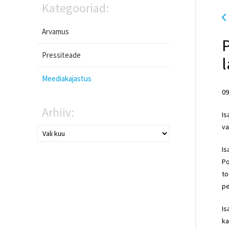
Kategooriad:
Arvamus
P
Pressiteade
Meediakajastus
09
Arhiiv:
Is
va
Is
Po
to
pe
Is
ka