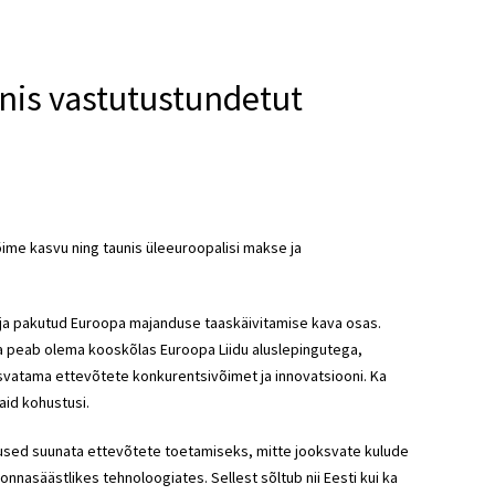
nis vastutustundetut
ime kasvu ning taunis üleeuroopalisi makse ja
älja pakutud Euroopa majanduse taaskäivitamise kava osas.
va peab olema kooskõlas Euroopa Liidu aluslepingutega,
svatama ettevõtete konkurentsivõimet ja innovatsiooni. Ka
aid kohustusi.
tused suunata ettevõtete toetamiseks, mitte jooksvate kulude
nasäästlikes tehnoloogiates. Sellest sõltub nii Eesti kui ka