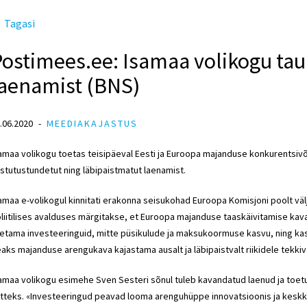
Tagasi
ostimees.ee: Isamaa volikogu tau
laenamist (BNS)
.06.2020
MEEDIAKAJASTUS
amaa volikogu toetas teisipäeval Eesti ja Euroopa majanduse konkurentsivõ
stutustundetut ning läbipaistmatut laenamist.
amaa e-volikogul kinnitati erakonna seisukohad Euroopa Komisjoni poolt v
liitilises avalduses märgitakse, et Euroopa majanduse taaskäivitamise ka
etama investeeringuid, mitte püsikulude ja maksukoormuse kasvu, ning ka
aks majanduse arengukava kajastama ausalt ja läbipaistvalt riikidele tekkiv
amaa volikogu esimehe Sven Sesteri sõnul tuleb kavandatud laenud ja toe
tteks. «Investeeringud peavad looma arenguhüppe innovatsioonis ja keskkon