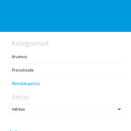
Kategooriad:
Arvamus
Pressiteade
Meediakajastus
Arhiiv: