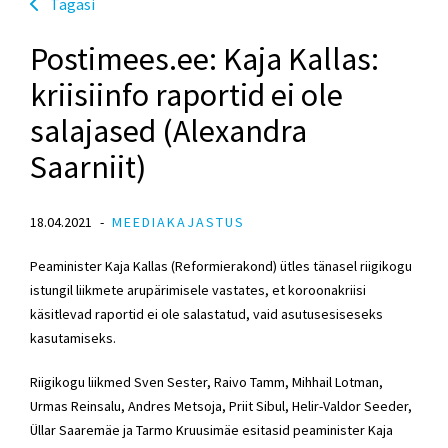
Tagasi
Postimees.ee: Kaja Kallas:
kriisiinfo raportid ei ole
salajased (Alexandra
Saarniit)
18.04.2021
MEEDIAKAJASTUS
Peaminister Kaja Kallas (Reformierakond) ütles tänasel riigikogu
istungil liikmete arupärimisele vastates, et koroonakriisi
käsitlevad raportid ei ole salastatud, vaid asutusesiseseks
kasutamiseks.
Riigikogu liikmed Sven Sester, Raivo Tamm, Mihhail Lotman,
Urmas Reinsalu, Andres Metsoja, Priit Sibul, Helir-Valdor Seeder,
Üllar Saaremäe ja Tarmo Kruusimäe esitasid peaminister Kaja