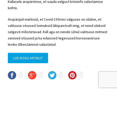
Kallasele arupärimise, et saada selgust kriisiinfo salastamise
kohta.
Arupärijad märkisid, et Covid-19 kriisi valguses on oluline, et
valitsuse otsused toimuksid läbipaistvalt ning, et need oleksid
selgesti mõistetavad. Küll aga on nende sõnul valitsuse mitmed
senised otsused ja ka edasised tegevused koroonaviiruse
leviku tõkestamisel salastatud.
LOE KOGU ARTIKLIT