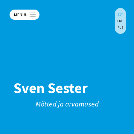
MENÜÜ
EST
ENG
RUS
Sven Sester
Mõtted ja arvamused