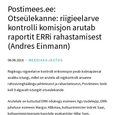
Postimees.ee:
Otseülekanne: riigieelarve
kontrolli komisjon arutab
raportit ERRi rahastamisest
(Andres Einmann)
06.06.2016
MEEDIAKAJASTUS
Riigikogu riigieelarve kontrolli erikomisjon peab kolmapäeval
avaliku istungi, millel on arutelu all riigikontrolli aruanne
rahvusringhäälingu juhtimisest ja rahastamisest, Postimees teeb
kell 9 algavalt istungilt otseülekande.
Arutelule on kutsutud ERRi nõukogu esimees Agu Uudelepp, ERRi
juhatuse esimees Margus Allikmaa, kultuuriminister Indrek Saar,
kultuuriministeeriumi kunstide asekantsler Hillar Sein,