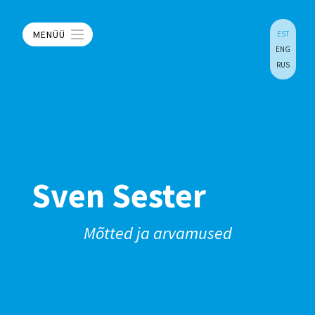
MENÜÜ
EST
ENG
RUS
Sven Sester
Mõtted ja arvamused