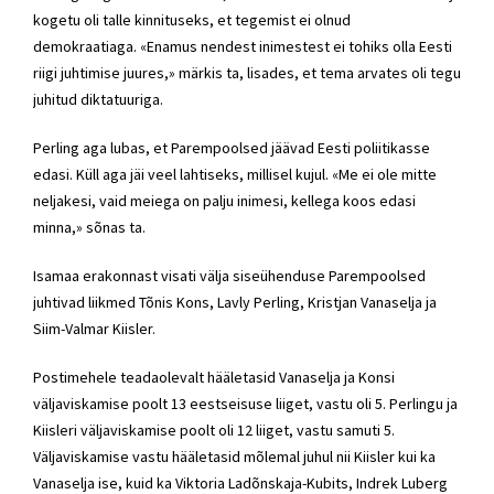
kogetu oli talle kinnituseks, et tegemist ei olnud
demokraatiaga. «Enamus nendest inimestest ei tohiks olla Eesti
riigi juhtimise juures,» märkis ta, lisades, et tema arvates oli tegu
juhitud diktatuuriga.
Perling aga lubas, et Parempoolsed jäävad Eesti poliitikasse
edasi. Küll aga jäi veel lahtiseks, millisel kujul. «Me ei ole mitte
neljakesi, vaid meiega on palju inimesi, kellega koos edasi
minna,» sõnas ta.
Isamaa erakonnast visati välja siseühenduse Parempoolsed
juhtivad liikmed Tõnis Kons,
Lavly Perling
, Kristjan Vanaselja ja
Siim-Valmar Kiisler.
Postimehele teadaolevalt hääletasid Vanaselja ja Konsi
väljaviskamise poolt 13 eestseisuse liiget, vastu oli 5. Perlingu ja
Kiisleri väljaviskamise poolt oli 12 liiget, vastu samuti 5.
Väljaviskamise vastu hääletasid mõlemal juhul nii Kiisler kui ka
Vanaselja ise, kuid ka
Viktoria Ladõnskaja-Kubits
, Indrek Luberg