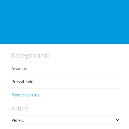
Kategooriad:
Arvamus
Pressiteade
Meediakajastus
Arhiiv: