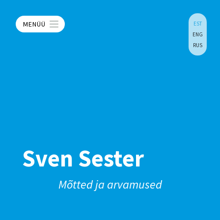
MENÜÜ
EST
ENG
RUS
Sven Sester
Mõtted ja arvamused