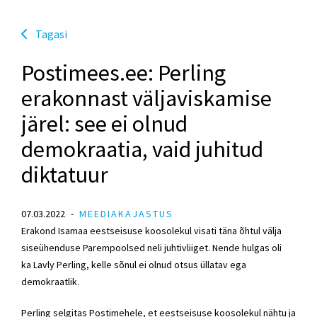
Tagasi
Postimees.ee: Perling
erakonnast väljaviskamise
järel: see ei olnud
demokraatia, vaid juhitud
diktatuur
07.03.2022
MEEDIAKAJASTUS
Erakond Isamaa eestseisuse koosolekul visati täna õhtul välja
siseühenduse Parempoolsed neli juhtivliiget. Nende hulgas oli
ka
Lavly Perling
, kelle sõnul ei olnud otsus üllatav ega
demokraatlik.
Perling selgitas Postimehele, et eestseisuse koosolekul nähtu ja