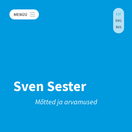
MENÜÜ
EST
ENG
RUS
Sven Sester
Mõtted ja arvamused