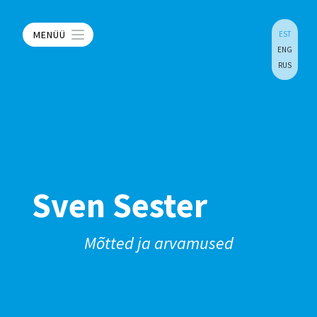
MENÜÜ
EST
ENG
RUS
Sven Sester
Mõtted ja arvamused