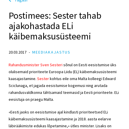
Postimees: Sester tahab
ajakohastada ELi
käibemaksusüsteemi
20.03.2017
MEEDIAKAJASTUS
Rahandusminister Sven Sesteri
sõnul on Eesti eesistumise üks
olulisemaid prioriteete Euroopa Liidu (EL) käibemaksusüsteemi
kaasajastamine.
Sester
kohtus eile oma Malta kolleegi Edward
Sciclunaga, et jagada eesistumise kogemusi ning arutada
rahandusvaldkonna tähtsamaid teemasid ja Eesti prioriteete. ELi
eesistuja on praegu Malta.
«Eesti jaoks on eesistumise ajal kindlasti prioriteetsed ELi
käibemaksusüsteemi kaasajastamine ja 2018. aasta eelarve
läbirääkimiste edukas lõpetamine,» ütles minister. Lisaks on