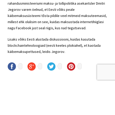
rahandusministeeriumi maksu- ja tollipoliitika asekantsler Dmitri
Jegorov varem öelnud, et Eesti võiks peale
käibemaksusüsteemi tõsta pildile veel mitmeid maksuteemasid,
millest ehk olulisim on see, kuidas maksustada internetihiiglasi
nagu Facebook just seal riigis, kus nad tegutsevad.
Lisaks võiks Eesti alustada diskussiooni, kuidas kasutada
blockchaintehnoloogiaid (eesti keeles plokiahel), et kaotada
käibemaksupettused, leidis Jegorov.
© Sven Sester
sven.sester@riigikogu.ee