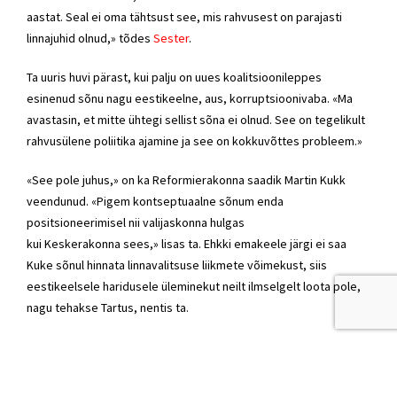
aastat. Seal ei oma tähtsust see, mis rahvusest on parajasti
linnajuhid olnud,» tõdes
Sester
.
Ta uuris huvi pärast, kui palju on uues koalitsioonileppes
esinenud sõnu nagu eestikeelne, aus, korruptsioonivaba. «Ma
avastasin, et mitte ühtegi sellist sõna ei olnud. See on tegelikult
rahvusülene poliitika ajamine ja see on kokkuvõttes probleem.»
«See pole juhus,» on ka
Reformierakonna
saadik Martin Kukk
veendunud. «Pigem kontseptuaalne sõnum enda
positsioneerimisel nii valijaskonna hulgas
kui
Keskerakonna
sees,» lisas ta. Ehkki emakeele järgi ei saa
Kuke sõnul hinnata linnavalitsuse liikmete võimekust, siis
eestikeelsele haridusele üleminekut neilt ilmselgelt loota pole,
nagu tehakse Tartus, nentis ta.
Tallinna linnavalitsus
Keskerakonna
esindajad