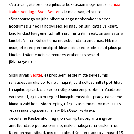
«Ma arvan, et see ei ole juhuste kokkusaamine,» nentis
Isamaa
fraktsiooni
liige
Sven Sester
. «Ja ma arvan, et suure
tõenäosusega on juba pikemat aega
Keskerakonna
sees
hõõgumas lained ja hoovused. Nii nagu on
Jüri Ratas
vaikselt,
kuid kindlalt kaugenenud Tallinna linna juhtimisest, on samavõrra
kindlalt
Mihhail Kõlvart
oma meeskonnda täiendamas. Ehk ma
usun, et need personalipoliitilised otsused ei ole olnud juhus ja
kindlasti näeme neis sammudes erakonnasiseseid
jätkutegevusi.»
Siiski arvab
Sester
, et probleem ei ole mitte selles, mis
rahvusest on üks või teine linnajuht, vaid selles, millist poliitikat
linnajuhid ajavad. «Ja see on kõige suurem probleem. Vaadates
varasemat, aga ka praegust linnajuhtimisstiili – praegust saame
hinnata vaid koalitsioonilepingu järgi, varasemast on meil ka 15-
20-aastane kogemus -, siis märksõnad, mida me
seostame
Keskerakonnaga
, on korruptsioon, äriühingute-
ametkondade politiseerimine, maksumaksja raha raiskamine.
Need on märksõnad, mis on saatnud
Keskerakonda
viimased 15