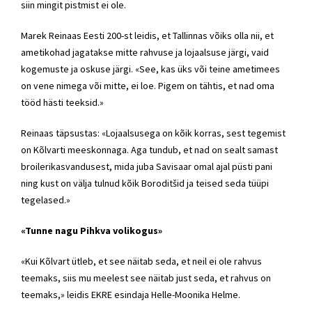
siin mingit pistmist ei ole.
Marek Reinaas Eesti 200-st leidis, et Tallinnas võiks olla nii, et
ametikohad jagatakse mitte rahvuse ja lojaalsuse järgi, vaid
kogemuste ja oskuse järgi. «See, kas üks või teine ametimees
on vene nimega või mitte, ei loe. Pigem on tähtis, et nad oma
tööd hästi teeksid.»
Reinaas täpsustas: «Lojaalsusega on kõik korras, sest tegemist
on
Kõlvarti
meeskonnaga. Aga tundub, et nad on sealt samast
broilerikasvandusest, mida juba Savisaar omal ajal püsti pani
ning kust on välja tulnud kõik Boroditšid ja teised seda tüüpi
tegelased.»
«Tunne nagu Pihkva volikogus»
«Kui
Kõlvart
ütleb, et see näitab seda, et neil ei ole rahvus
teemaks, siis mu meelest see näitab just seda, et rahvus on
teemaks,» leidis
EKRE
esindaja Helle-Moonika Helme.