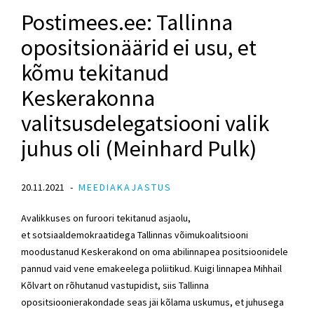
Postimees.ee: Tallinna
opositsionäärid ei usu, et
kõmu tekitanud
Keskerakonna
valitsusdelegatsiooni valik
juhus oli (Meinhard Pulk)
20.11.2021
MEEDIAKAJASTUS
Avalikkuses on furoori tekitanud asjaolu,
et
sotsiaaldemokraatidega
Tallinnas võimukoalitsiooni
moodustanud
Keskerakond
on oma abilinnapea positsioonidele
pannud vaid vene emakeelega poliitikud. Kuigi
linnapea Mihhail
Kõlvart
on rõhutanud vastupidist, siis Tallinna
opositsioonierakondade seas jäi kõlama uskumus, et juhusega