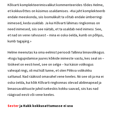
Kõlvarti
komplekteerimisvalikut kommenteerides tõdes Helme,
et kokkuvõttes on küsimus usaldamises. «Kui juht komplekteerib
endale meeskonda, siis loomulikult ta võtab endale ümberringi
inimesed, keda usaldab. Ja kui
Kõlvarti
lähimas ringkonnas on
need inimesed, siis see näitab, et ta usaldab neid inimesi. See,
et nad on vene rahvusest – mina ei oska öelda, kumb on põhjus,
kumb tagajärg.»
Helme meenutas ka oma eelmist perioodi Tallinna linnavolikogus.
«Kogu lugupidamise juures kõikide inimeste vastu, kes seal on –
töökeel on eesti keel, see on selge – kui käisin volikogus
vaheajal ringi, oli mul küll tunne, et olen Pihkva volikokku
sattunud. Nad rääkisid omavahel vene keeles. Nii see oli ja ma ei
oska öelda, kui kõik
Kõlvarti
ringkonnas olevad abilinnapead ja
linnaosavalitsuste juhid isekeskis kokku saavad, siis kas nad
räägivad eesti või vene keeles.
Sester
ja Kukk kokkusattumusse ei usu