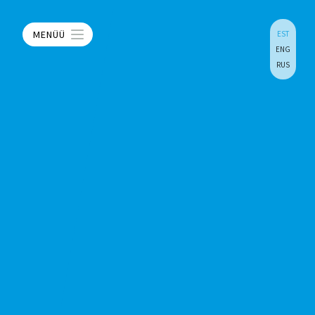
MENÜÜ
EST
ENG
RUS