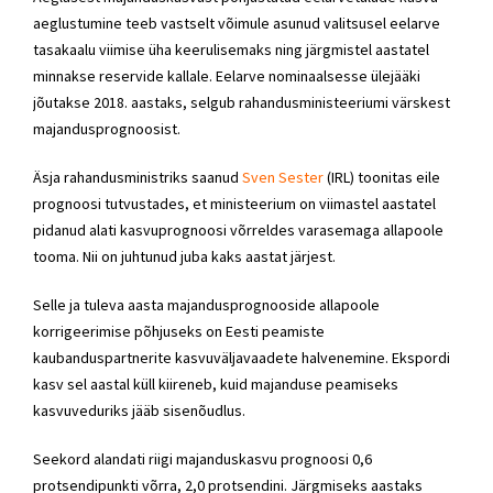
aeglustumine teeb vastselt võimule asunud valitsusel eelarve
tasakaalu viimise üha keerulisemaks ning järgmistel aastatel
minnakse reservide kallale. Eelarve nominaalsesse ülejääki
jõutakse 2018. aastaks, selgub rahandusministeeriumi värskest
majandusprognoosist.
Äsja rahandusministriks saanud
Sven Sester
(
IRL) too
nitas eile
prognoosi tutvustades, et ministeerium on viimastel aastatel
pidanud alati kasvuprognoosi võrreldes varasemaga allapoole
tooma. Nii on juhtunud juba kaks aastat järjest.
Selle ja tuleva aasta majandusprognooside allapoole
korrigeerimise põhjuseks on Eesti peamiste
kaubanduspartnerite kasvuväljavaadete halvenemine. Ekspordi
kasv sel aastal küll kiireneb, kuid majanduse peamiseks
kasvuveduriks jääb sisenõudlus.
Seekord alandati riigi majanduskasvu prognoosi 0,6
protsendipunkti võrra, 2,0 protsendini. Järgmiseks aastaks