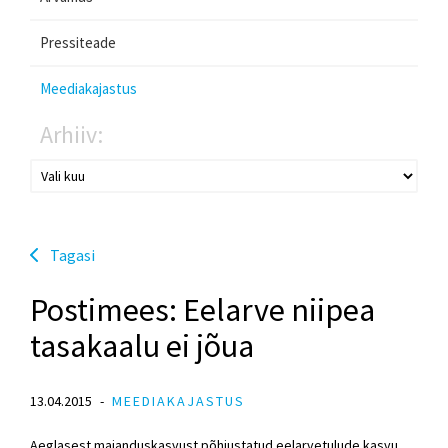
Pressiteade
Meediakajastus
Arhiiv:
Tagasi
Postimees: Eelarve niipea
tasakaalu ei jõua
13.04.2015
MEEDIAKAJASTUS
Aeglasest majanduskasvust põhjustatud eelarvetulude kasvu