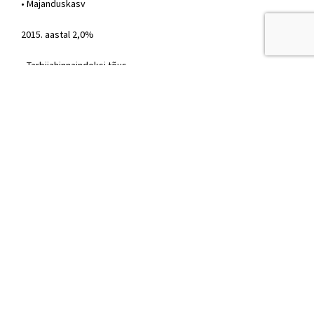
• Majanduskasv
2015. aastal 2,0%
• Tarbijahinnaindeksi tõus
2015. aastal 0,2%
• Tööpuuduse määr
2015. aastal 6,1%