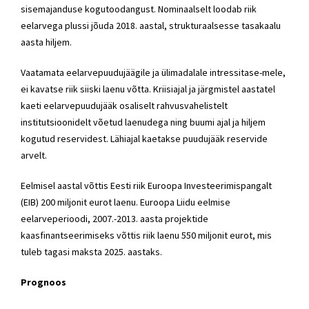
sisemajanduse kogutoodangust. Nominaalselt loodab riik
eelarvega plussi jõuda 2018. aastal, strukturaalsesse tasakaalu
aasta hiljem.
Vaatamata eelarvepuudujäägile ja ülimadalale intressitase-mele,
ei kavatse riik siiski laenu võtta. Kriisiajal ja järgmistel aastatel
kaeti eelarvepuudujääk osaliselt rahvusvahelistelt
institutsioonidelt võetud laenudega ning buumi ajal ja hiljem
kogutud reservidest. Lähiajal kaetakse puudujääk reservide
arvelt.
Eelmisel aastal võttis Eesti riik Euroopa Investeerimispangalt
(EIB) 200 miljonit eurot laenu. Euroopa Liidu eelmise
eelarveperioodi, 2007.-2013. aasta projektide
kaasfinantseerimiseks võttis riik laenu 550 miljonit eurot, mis
tuleb tagasi maksta 2025. aastaks.
Prognoos