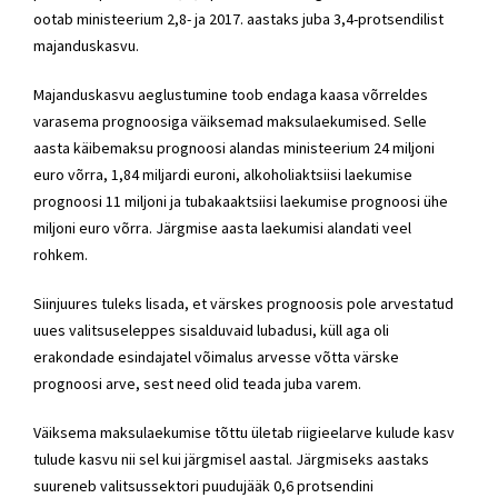
ootab ministeerium 2,8- ja 2017. aastaks juba 3,4-protsendilist
majanduskasvu.
Majanduskasvu aeglustumine toob endaga kaasa võrreldes
varasema prognoosiga väiksemad maksulaekumised. Selle
aasta käibemaksu prognoosi alandas ministeerium 24 miljoni
euro võrra, 1,84 miljardi euroni, alkoholiaktsiisi laekumise
prognoosi 11 miljoni ja tubakaaktsiisi laekumise prognoosi ühe
miljoni euro võrra. Järgmise aasta laekumisi alandati veel
rohkem.
Siinjuures tuleks lisada, et värskes prognoosis pole arvestatud
uues valitsuseleppes sisalduvaid lubadusi, küll aga oli
erakondade esindajatel võimalus arvesse võtta värske
prognoosi arve, sest need olid teada juba varem.
Väiksema maksulaekumise tõttu ületab riigieelarve kulude kasv
tulude kasvu nii sel kui järgmisel aastal. Järgmiseks aastaks
suureneb valitsussektori puudujääk 0,6 protsendini