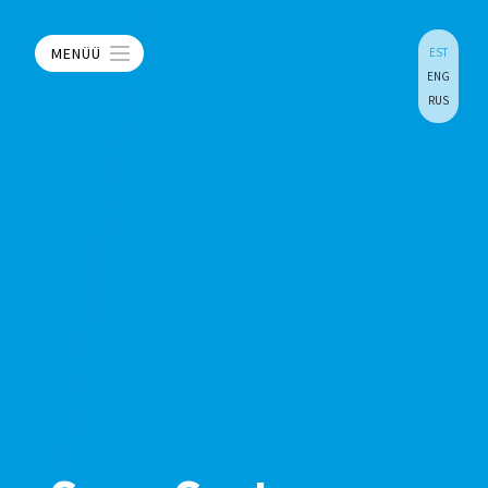
MENÜÜ
EST
ENG
RUS