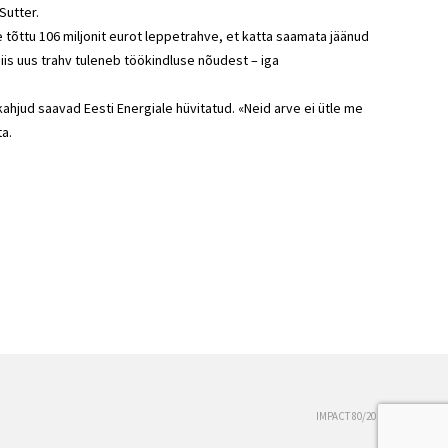
Sutter.
e tõttu 106 miljonit eurot leppetrahve, et katta saamata jäänud
siis uus trahv tuleneb töökindluse nõudest – iga
k kahjud saavad Eesti Energiale hüvitatud. «Neid arve ei ütle me
ta.
IMPACT 80/20