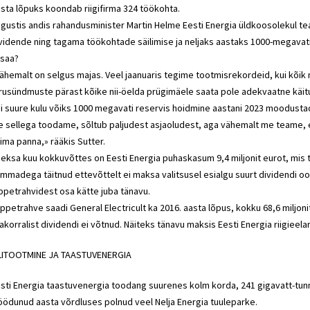
sta lõpuks koondab riigifirma 324 töökohta.
gustis andis
rahandusminister
Martin Helme
Eesti Energia üldkoosolekul te
vidende ning tagama töökohtade säilimise ja neljaks aastaks 1000-megavati
 saa?
ähemalt on selgus majas. Veel jaanuaris tegime tootmisrekordeid, kui kõik 
rusündmuste pärast kõike nii-öelda prügimäele saata pole adekvaatne käitu
i suure kulu võiks 1000 megavati reservis hoidmine aastani 2023 moodustada,
 sellega toodame, sõltub paljudest asjaoludest, aga vähemalt me teame, et 
ima panna,» rääkis Sutter.
eksa kuu kokkuvõttes on Eesti Energia puhaskasum 9,4 miljonit eurot, mis 
mmadega täitnud ettevõttelt ei maksa valitsusel esialgu suurt dividendi ood
ppetrahvidest osa kätte juba tänavu.
ppetrahve saadi General Electricult ka 2016. aasta lõpus, kokku 68,6 miljoni
akorralist dividendi ei võtnud. Näiteks tänavu maksis Eesti Energia riigieela
LITOOTMINE JA TAASTUVENERGIA
sti Energia taastuvenergia toodang suurenes kolm korda, 241 gigavatt-tunni
ödunud aasta võrdluses polnud veel Nelja Energia tuuleparke.