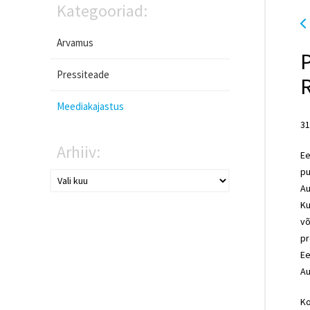
Kategooriad:
Arvamus
P
Pressiteade
Meediakajastus
31
Arhiiv:
Ee
pu
Au
Ku
võ
pr
Ee
Au
Ko