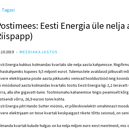
Tagasi
ostimees: Eesti Energia üle nelja
Riispapp)
.10.2019
MEEDIAKAJASTUS
sti Energia kukkus kolmandas kvartalis üle nelja aasta kahjumisse. Riigifirm
haskahjumiks kujunes 9,5 miljonit eurot. Tulemustele avaldasid jätkuvalt mõj
vere elektrijaama poole aasta pikkuseks venivad hooldustööd ning koon
i möödunud aasta kolmandas kvartalis tootis Eesti Energia ligi 2,2 teravatt
rra, alla ühe gigavatt-tunni. Tootmismahu kahanemise tingis peamiselt kõ
otsendi võrra, 26,9 euroni tonni kohta.
sti Energia juht Hando Sutter möönis, et põlevkivielektri omahinnast mood
vere elektrijaam on teise kvartali keskpaigast rikete tõttu seisnud, on sen
lmanda kvartali kulude hulgas on ka nelja miljoni euro eest meetmeid, mi