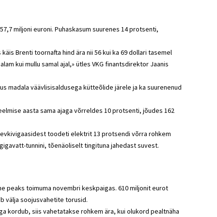
 57,7 miljoni euroni. Puhaskasum suurenes 14 protsenti,
äis Brenti toornafta hind ära nii 56 kui ka 69 dollari tasemel
dalam kui mullu samal ajal,» ütles VKG finantsdirektor Jaanis
s madala väävlisisaldusega kütteõlide järele ja ka suurenenud
elmise aasta sama ajaga võrreldes 10 protsenti, jõudes 162
levkivigaasidest toodeti elektrit 13 protsendi võrra rohkem
igavatt-tunnini, tõenäoliselt tingituna jahedast suvest.
ine peaks toimuma novembri keskpaigas. 610 miljonit eurot
b välja soojusvahetite torusid.
 viga kordub, siis vahetatakse rohkem ära, kui olukord pealtnäha