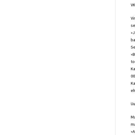
VK
Vi
se
«J
ba
Se
«B
to
Ka
00
Ka
eh
Uu
Ma
ma
«A