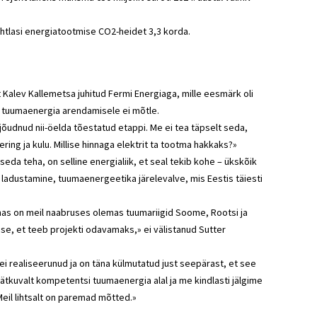
htlasi energiatootmise CO2-heidet 3,3 korda.
t Kalev Kallemetsa juhitud Fermi Energiaga, mille eesmärk oli
u tuumaenergia arendamisele ei mõtle.
 jõudnud nii-öelda tõestatud etappi. Me ei tea täpselt seda,
ering ja kulu. Millise hinnaga elektrit ta tootma hakkaks?»
eda teha, on selline energialiik, et seal tekib kohe – ükskõik
 ladustamine, tuumaenergeetika järelevalve, mis Eestis täiesti
Samas on meil naabruses olemas tuumariigid Soome, Rootsi ja
se, et teeb projekti odavamaks,» ei välistanud Sutter
 ei realiseerunud ja on täna külmutatud just seepärast, et see
jätkuvalt kompetentsi tuumaenergia alal ja me kindlasti jälgime
eil lihtsalt on paremad mõtted.»