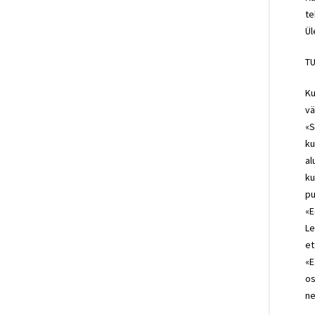
te
Ül
T
Ku
vä
«S
ku
al
ku
pu
«E
Le
et
«E
os
ne