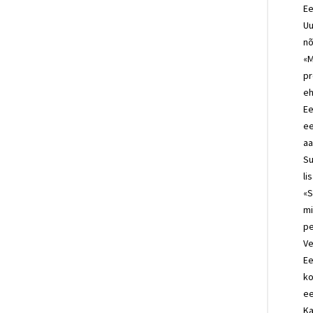
Ee
Uu
nõ
«M
pr
eh
Ee
ee
aa
Su
li
«S
mi
pe
Ve
Ee
ko
ee
Ka