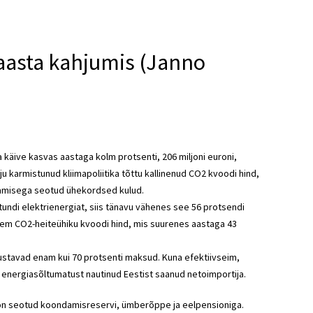
 aasta kahjumis (Janno
a käive kasvas aastaga kolm protsenti, 206 miljoni euroni,
u karmistunud kliimapoliitika tõttu kallinenud CO2 kvoodi hind,
damisega seotud ühekordsed kulud.
-tundi elektrienergiat, siis tänavu vähenes see 56 protsendi
rgem CO2-heiteühiku kvoodi hind, mis suurenes aastaga 43
ustavad enam kui 70 protsenti maksud. Kuna efektiivseim,
i energiasõltumatust nautinud Eestist saanud netoimportija.
s on seotud koondamisreservi, ümberõppe ja eelpensioniga.