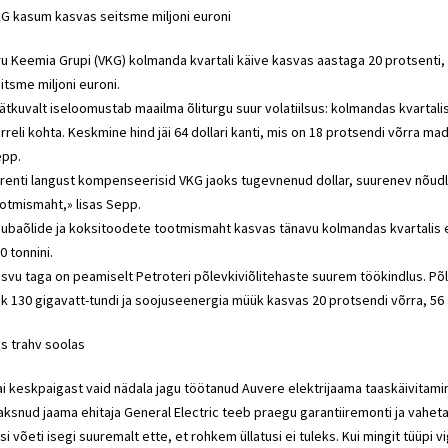
G kasum kasvas seitsme miljoni euroni
ru Keemia Grupi (VKG) kolmanda kvartali käive kasvas aastaga 20 protsenti,
itsme miljoni euroni.
ätkuvalt iseloomustab maailma õliturgu suur volatiilsus: kolmandas kvartalis k
rreli kohta. Keskmine hind jäi 64 dollari kanti, mis on 18 protsendi võrra ma
pp.
renti langust kompenseerisid VKG jaoks tugevnenud dollar, suurenev nõudlu
otmismaht,» lisas Sepp.
ubaõlide ja koksitoodete tootmismaht kasvas tänavu kolmandas kvartalis e
0 tonnini.
svu taga on peamiselt Petroteri põlevkiviõlitehaste suurem töökindlus. Põ
k 130 gigavatt-tundi ja soojuseenergia müük kasvas 20 protsendi võrra, 56 g
s trahv soolas
i keskpaigast vaid nädala jagu töötanud Auvere elektrijaama taaskäivitam
ksnud jaama ehitaja General Electric teeb praegu garantiiremonti ja vaheta
si võeti isegi suuremalt ette, et rohkem üllatusi ei tuleks. Kui mingit tüüpi