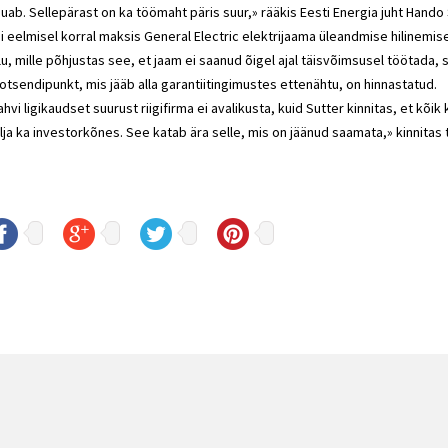
uab. Sellepärast on ka töömaht päris suur,» rääkis Eesti Energia juht Hando 
i eelmisel korral maksis General Electric elektrijaama üleandmise hilinemis
lu, mille põhjustas see, et jaam ei saanud õigel ajal täisvõimsusel töötada, 
otsendipunkt, mis jääb alla garantiitingimustes ettenähtu, on hinnastatud.
ahvi ligikaudset suurust riigifirma ei avalikusta, kuid Sutter kinnitas, et kõi
lja ka investorkõnes. See katab ära selle, mis on jäänud saamata,» kinnitas 