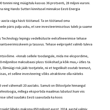
tonnini ning müügitulu kasvas 36 protsenti, 28 miljoni euroni.
ma ning Hando Sutteri kinnitusel minnakse Eesti Energia
e aasta väga hästi töötanud. Ta on töötanud oma
eile päris palju usku, et see investeerimisotsus tuleb ja saame
ics Technology lepingu vedelkütuste eelrafineerimise tehase
nantseerimisskeem ja tasuvus. Tehase eelprojekt valmib tuleva
rentsivõime. «Annab sellele toodangule, mida me ekspordime,
100-miljonilise maksubaasi pluss töökohad ja kõik muu,» ütles ta.
õlimüügi risk jääb tootjatele, nii et tegelikult osutab teenust,
sas, et selline investeering võiks atraktiivne olla näiteks
 veel vähemalt 20 aastaks. Samuti on õlitootjate hinnangul
hnoloogia, millega eksportida maailmas lubatust kuni viis
mise sihid suudaks Eesti saavutada ka koos
rojekt läheks maksma 650 miljonit eurot. 2024. aastal valmiv