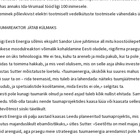
has annaks Ida-Virumaal tööd ligi 100 inimesele.
eminek põlevkivist elektri tootmiselt vedelkütuste tootmisele vähendaks ü
UUMAREAKTOR JÄTAB KÜLMAKS
igi Eesti Energia sõlmis eksjuht Sandor Liive juhtimise all mitu koostöölepe
ikese moodulreaktori võimalik kohaldamine Eesti oludele, riigifirma praeg
ee on üks tehnoloogia. Me ei tea, kuhu ta areneb ja mida pakub, kui ta pole
idas ta toimima hakkab, ja mis veel olulisem, mis on selle asja ühiku investe
ustas Sutter mõistatuste loetelu. «Tuumaenergia, ükskõik kui suures mahus s
i suur ta on – rida teemasid, mis tuleb ära lahendada: näiteks tuumjäätmete
udub, ja spetsialistide koolitamine, mida Eestis ei ole,» selgitas ta.
esti pole kunagi tuumariik olnud ja need asjad tuleb kõik nullist ehitada. 
edu. Võib-olla tasuks nende tuumaprojektides kaasa lüüa või kaasata selles
tevõtmist siiski täielikult.
esti Energia oli palju aastaid kaasas Leedu planeeritud tuumaprojektis, mis
utus majanduslikult ebamõistlikuks,» ütles Sutter. «Seetõttu on meil majas 
id arenguid, aga praegu meie strateegias tuumaenergia arendamist pole. M