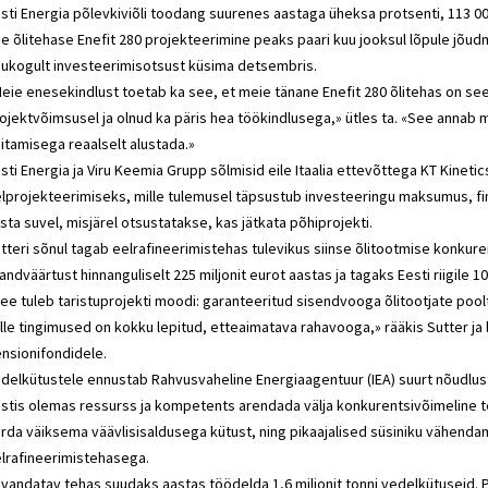
sti Energia põlevkiviõli toodang suurenes aastaga üheksa protsenti, 113 000 
e õlitehase Enefit 280 projekteerimine peaks paari kuu jooksul lõpule jõud
ukogult investeerimisotsust küsima detsembris.
eie enesekindlust toetab ka see, et meie tänane Enefit 280 õlitehas on se
ojektvõimsusel ja olnud ka päris hea töökindlusega,» ütles ta. «See annab m
itamisega reaalselt alustada.»
sti Energia ja Viru Keemia Grupp sõlmisid eile Itaalia ettevõttega KT Kinet
lprojekteerimiseks, mille tulemusel täpsustub investeeringu maksumus, fi
sta suvel, misjärel otsustatakse, kas jätkata põhiprojekti.
tteri sõnul tagab eelrafineerimistehas tulevikus siinse õlitootmise konku
sandväärtust hinnanguliselt 225 miljonit eurot aastas ja tagaks Eesti riigile 
ee tuleb taristuprojekti moodi: garanteeritud sisendvooga õlitootjate poolt, 
lle tingimused on kokku lepitud, etteaimatava rahavooga,» rääkis Sutter ja li
nsionifondidele.
delkütustele ennustab Rahvusvaheline Energiaagentuur (IEA) suurt nõudlust
stis olemas ressurss ja kompetents arendada välja konkurentsivõimeline te
rda väiksema väävlisisaldusega kütust, ning pikaajalised süsiniku vähenda
lrafineerimistehasega.
vandatav tehas suudaks aastas töödelda 1,6 miljonit tonni vedelkütuseid. P