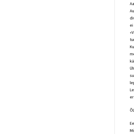
Aa
Au
di
ei
«V
tu
Ku
me
kä
Üh
su
le
Le
er
Õ
Ee
Mö