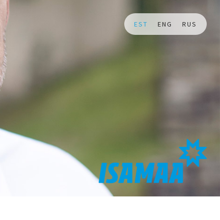
EST
ENG
RUS