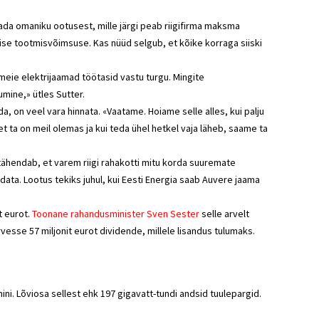
ada omaniku ootusest, mille järgi peab riigifirma maksma
se tootmisvõimsuse. Kas nüüd selgub, et kõike korraga siiski
meie elektrijaamad töötasid vastu turgu. Mingite
mine,» ütles Sutter.
 on veel vara hinnata. «Vaatame. Hoiame selle alles, kui palju
ta on meil olemas ja kui teda ühel hetkel vaja läheb, saame ta
tähendab, et varem riigi rahakotti mitu korda suuremate
ata. Lootus tekiks juhul, kui Eesti Energia saab Auvere jaama
t eurot.
Toonane
rahandusminister
Sven Sester
selle arvelt
rvesse 57 miljonit eurot dividende, millele lisandus tulumaks.
ni. Lõviosa sellest ehk 197 gigavatt-tundi andsid tuulepargid.