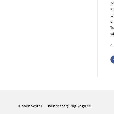
nõ
Ku
tu
pr
Tr
vä
A
© Sven Sester
sven.sester@riigikogu.ee