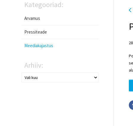
Kategooriad:
Arvamus
P
Pressiteade
28
Meediakajastus
Po
se
Arhiiv:
al