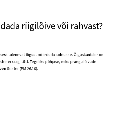
ada riigilõive või rahvast?
dusest tulenevat õigust pöörduda kohtusse. Õiguskantsler on
ister ei räägi tõtt. Tegeliku põhjuse, miks praegu lõivude
ven Sester (PM 26.10).