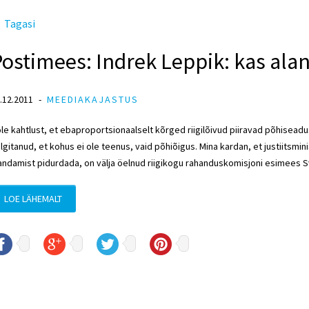
Tagasi
ostimees: Indrek Leppik: kas aland
.12.2011
MEEDIAKAJASTUS
le kahtlust, et ebaproportsionaalselt kõrged riigilõivud piiravad põhisea
lgitanud, et kohus ei ole teenus, vaid põhiõigus. Mina kardan, et justiitsmin
andamist pidurdada, on välja öelnud riigikogu rahanduskomisjoni esimees S
LOE LÄHEMALT