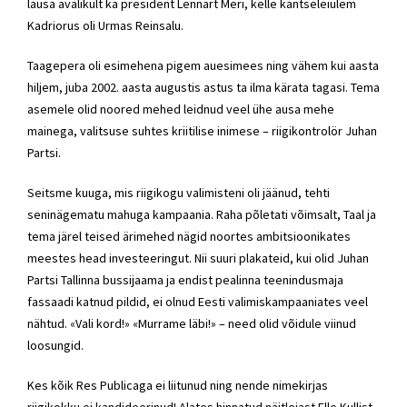
lausa avalikult ka president Lennart Meri, kelle kantseleiülem
Kadriorus oli Urmas Reinsalu.
Taagepera oli esimehena pigem auesimees ning vähem kui aasta
hiljem, juba 2002. aasta augustis astus ta ilma kärata tagasi. Tema
asemele olid noored mehed leidnud veel ühe ausa mehe
mainega, valitsuse suhtes kriitilise inimese – riigikontrolör Juhan
Partsi.
Seitsme kuuga, mis riigikogu valimisteni oli jäänud, tehti
seninägematu mahuga kampaania. Raha põletati võimsalt, Taal ja
tema järel teised ärimehed nägid noortes ambitsioonikates
meestes head investeeringut. Nii suuri plakateid, kui olid Juhan
Partsi Tallinna bussijaama ja endist pealinna teenindusmaja
fassaadi katnud pildid, ei olnud Eesti valimiskampaaniates veel
nähtud. «Vali kord!» «Murrame läbi!» – need olid võidule viinud
loosungid.
Kes kõik Res Publicaga ei liitunud ning nende nimekirjas
riigikokku ei kandideerinud! Alates hinnatud näitlejast Elle Kullist,