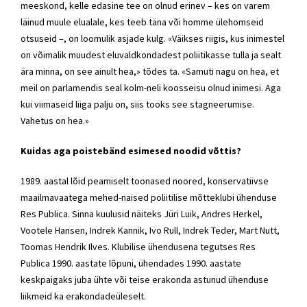
meeskond, kelle edasine tee on olnud erinev – kes on varem
läinud muule elualale, kes teeb täna või homme ülehomseid
otsuseid –, on loomulik asjade kulg. «Väikses riigis, kus inimestel
on võimalik muudest eluvaldkondadest poliitikasse tulla ja sealt
ära minna, on see ainult hea,» tõdes ta. «Samuti nagu on hea, et
meil on parlamendis seal kolm-neli koosseisu olnud inimesi. Aga
kui viimaseid liiga palju on, siis tooks see stagneerumise.
Vahetus on hea.»
Kuidas aga poistebänd esimesed noodid võttis?
1989. aastal lõid peamiselt toonased noored, konservatiivse
maailmavaatega mehed-naised poliitilise mõtteklubi ühenduse
Res Publica. Sinna kuulusid näiteks Jüri Luik, Andres Herkel,
Vootele Hansen, Indrek Kannik, Ivo Rull, Indrek Teder, Mart Nutt,
Toomas Hendrik Ilves. Klubilise ühendusena tegutses Res
Publica 1990. aastate lõpuni, ühendades 1990. aastate
keskpaigaks juba ühte või teise erakonda astunud ühenduse
liikmeid ka erakondadeüleselt.