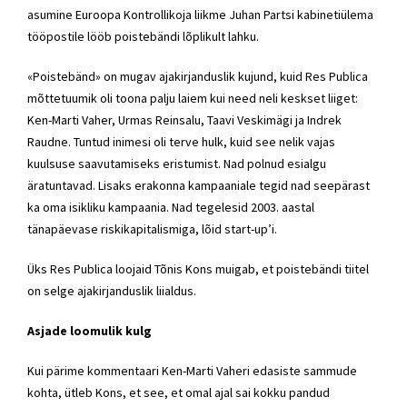
asumine Euroopa Kontrollikoja liikme Juhan Partsi kabinetiülema
tööpostile lööb poistebändi lõplikult lahku.
«Poistebänd» on mugav ajakirjanduslik kujund, kuid Res Publica
mõttetuumik oli toona palju laiem kui need neli keskset liiget:
Ken-Marti Vaher, Urmas Reinsalu, Taavi Veskimägi ja Indrek
Raudne. Tuntud inimesi oli terve hulk, kuid see nelik vajas
kuulsuse saavutamiseks eristumist. Nad polnud esialgu
äratuntavad. Lisaks erakonna kampaaniale tegid nad seepärast
ka oma isikliku kampaania. Nad tegelesid 2003. aastal
tänapäevase riskikapitalismiga, lõid start-up’i.
Üks Res Publica loojaid Tõnis Kons muigab, et poistebändi tiitel
on selge ajakirjanduslik liialdus.
Asjade loomulik kulg
Kui pärime kommentaari Ken-Marti Vaheri edasiste sammude
kohta, ütleb Kons, et see, et omal ajal sai kokku pandud