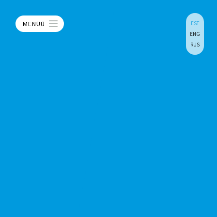
MENÜÜ
EST
ENG
RUS