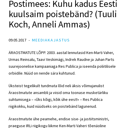
Postimees: Kuhu kadus Eesti
kuulsaim poistebänd? (Tuuli
Koch, Anneli Ammas)
09.05.2017
MEEDIAKAJASTUS
ÄRAOSTMATUTE LÕPP. 2003. aastal lennutasid Ken-Marti Vaher,
Urmas Reinsalu, Taavi Veskimägi, Indrek Raudne ja Juhan Parts
suurejoonelise kampaaniaga Res Publica ja iseenda poliitilisele
orbiidile. Nüüd on nende sära kuhtunud.
Üksteist tegelikult tundmata lõid neli äksis võimujanulist
Äraostmatute ansambli ja viisid oma toonase musketärliku
suhtumisega – «Üks kõigi, kõik ühe eest!» – Res Publica
riigikokku, kuid nüüdseks on poistebänd lagunenud.
Äraostmatute ühe peamehe, endise sise- ja justiitsministri,
praeguse IRLi riigikogu liikme Ken-Marti Vaheri tõenäoline