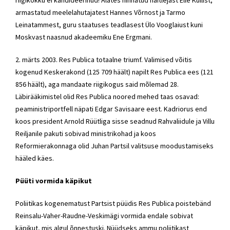
armastatud meelelahutajatest Hannes Võrnost ja Tarmo
Leinatammest, guru staatuses teadlasest Ülo Vooglaiust kuni
Moskvast naasnud akadeemiku Ene Ergmani.
2. märts 2003. Res Publica totaalne triumf. Valimised võitis
kogenud Keskerakond (125 709 häält) napilt Res Publica ees (121
856 häält), aga mandaate riigikogus said mõlemad 28.
Läbirääkimistel olid Res Publica noored mehed taas osavad:
peaministriportfell näpati Edgar Savisaare eest. Kadriorus end
koos president Arnold Rüütliga sisse seadnud Rahvaliidule ja Villu
Reiljanile pakuti sobivad ministrikohad ja koos
Reformierakonnaga olid Juhan Partsil valitsuse moodustamiseks
hääled käes.
Püüti vormida käpikut
Poliitikas kogenematust Partsist püüdis Res Publica poistebänd
Reinsalu-Vaher-Raudne-Veskimägi vormida endale sobivat
käpikut, mis algul õnnestuski. Nüüdseks ammu poliitikast