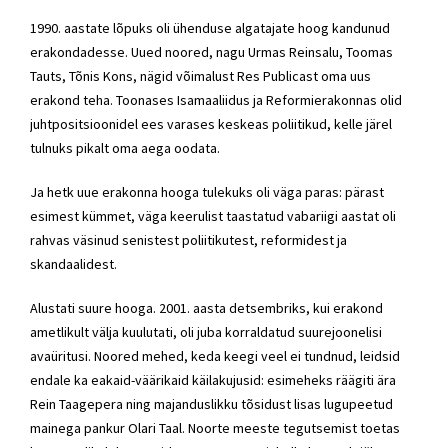
1990. aastate lõpuks oli ühenduse algatajate hoog kandunud
erakondadesse. Uued noored, nagu Urmas Reinsalu, Toomas
Tauts, Tõnis Kons, nägid võimalust Res Publicast oma uus
erakond teha. Toonases Isamaaliidus ja Reformierakonnas olid
juhtpositsioonidel ees varases keskeas poliitikud, kelle järel
tulnuks pikalt oma aega oodata.
Ja hetk uue erakonna hooga tulekuks oli väga paras: pärast
esimest kümmet, väga keerulist taastatud vabariigi aastat oli
rahvas väsinud senistest poliitikutest, reformidest ja
skandaalidest.
Alustati suure hooga. 2001. aasta detsembriks, kui erakond
ametlikult välja kuulutati, oli juba korraldatud suurejoonelisi
avaüritusi. Noored mehed, keda keegi veel ei tundnud, leidsid
endale ka eakaid-väärikaid käilakujusid: esimeheks räägiti ära
Rein Taagepera ning majanduslikku tõsidust lisas lugupeetud
mainega pankur Olari Taal. Noorte meeste tegutsemist toetas