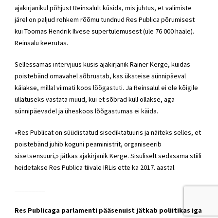
ajakirjanikul põhjust Reinsalult küsida, mis juhtus, et valimiste
järel on paljud rohkem rõõmu tundnud Res Publica põrumisest
kui Toomas Hendrik Ilvese supertulemusest (üle 76 000 hääle).
Reinsalu keerutas.
Sellessamas intervjuus küsis ajakirjanik Rainer Kerge, kuidas
poistebänd omavahel sõbrustab, kas üksteise sünnipäeval
käiakse, millal viimati koos lõõgastuti. Ja Reinsalul ei ole kõigile
üllatuseks vastata muud, kui et sõbrad küll ollakse, aga
sünnipäevadel ja üheskoos lõõgastumas ei käida.
«Res Publicat on süüdistatud sisediktatuuris ja näiteks selles, et
poistebänd juhib koguni peaministrit, organiseerib
sisetsensuuri,» jätkas ajakirjanik Kerge. Sisuliselt sedasama stiili
heidetakse Res Publica tiivale IRLis ette ka 2017. aastal.
_________
Res Publicaga parlamenti pääsenuist jätkab poliitikas iga