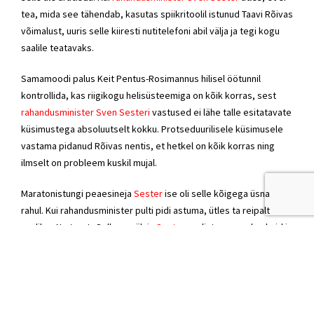
tea, mida see tähendab, kasutas spiikritoolil istunud Taavi Rõivas
võimalust, uuris selle kiiresti nutitelefoni abil välja ja tegi kogu
saalile teatavaks.
Samamoodi palus Keit Pentus-Rosimannus hilisel öötunnil
kontrollida, kas riigikogu helisüsteemiga on kõik korras, sest
rahandusminister Sven Sesteri
vastused ei lähe talle esitatavate
küsimustega absoluutselt kokku. Protseduurilisele küsimusele
vastama pidanud Rõivas nentis, et hetkel on kõik korras ning
ilmselt on probleem kuskil mujal.
Maratonistungi peaesineja
Sester
ise oli selle kõigega üsna
rahul. Kui rahandusminister pulti pidi astuma, ütles ta reipalt
saalile: «No tere!» Sellega pälvis
Sester
saalist naerupahvakuid ja
aplausi. Niisuguste esinemiste taktika on tal juba selgelt paigas.
Kui keegi, näiteks Jürgen Ligi, talle vähegi teravama küsimuse
esitab, vastab
Sester
kiitusega, et talle meeldib oponendiga
debatti pidada, ning naeratab. Kui
Sester
üleeile öösel jälle
puldist lahkuma pidi, kiitsid kolleegid: «Sul ikka on jaksu.»