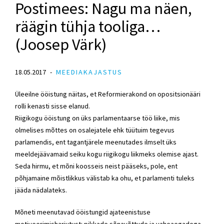
Postimees: Nagu ma näen,
räägin tühja tooliga…
(Joosep Värk)
18.05.2017
MEEDIAKAJASTUS
Üleeilne ööistung näitas, et Reformierakond on opositsionääri
rolli kenasti sisse elanud.
Riigikogu ööistung on üks parlamentaarse töö liike, mis
olmelises mõttes on osalejatele ehk tüütuim tegevus
parlamendis, ent tagantjärele meenutades ilmselt üks
meeldejäävamaid seiku kogu riigikogu liikmeks olemise ajast.
Seda hirmu, et mõni koosseis neist pääseks, pole, ent
põhjamaine mõistlikkus välistab ka ohu, et parlamenti tuleks
jääda nädalateks.
Mõneti meenutavad ööistungid ajateenistuse