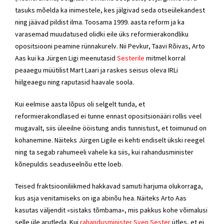
tasuks mõelda ka inimestele, kes jälgivad seda otseülekandest
ning jäävad pildist ilma. Toosama 1999. aasta reform ja ka
varasemad muudatused olidki eile üks reformierakondliku
opositsiooni peamine rünnakurelv. Nii Pevkur, Taavi Rõivas, Arto
Aas kui ka Jürgen Ligi meenutasid
Sesterile
mitmel korral
peaaegu müütilist Mart Laari ja raskes seisus oleva IRLi
hiilgeaegu ning raputasid haavale soola.
Kui eelmise aasta lõpus oli selgelt tunda, et
reformierakondlased ei tunne ennast opositsionääri rollis veel
mugavalt, siis üleeilne ööistung andis tunnistust, et toimunud on
kohanemine. Näiteks Jürgen Ligile ei kehti endiselt ükski reegel
ning ta segab rahumeeli vahele ka siis, kui rahandusminister
kõnepuldis seaduseelnõu ette loeb.
Teised fraktsiooniliikmed hakkavad samuti harjuma olukorraga,
kus asja venitamiseks on iga abinõu hea. Näiteks Arto Aas
kasutas väljendit «sistaks tõmbama», mis pakkus kohe võimalusi
selle üle arutleda. Kui
rahandusminister Sven Sester
ütles, et ei