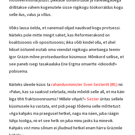
motiveerimisharjutust: pikkade sõnavõttude ja vaheaegadega
drillitakse vähem kogenutele sisse riigikogu töökorraldus kogu
selle ilus, valus ja võlus.
Võiks lausa öelda, et vanemad olijad naudivad kogu protsessi.
Näiteks pole mitte mingit vahet, kas Reformierakond on
koalitsioonis või opositsioonis; ikka võib kindel olla, et ühel
hilisel öötunnil esitab oma viiendat riigikogu ametiaega teeniv
Igor Gräzin mõne protseduurilise küsimuse. Mõnikord sellise, et
see paneb isegi tasakaaluka Ene Ergma omaette «Idioodid!»
pobisema.
Näiteks üleeile küsis ta
rahandusminister Sven Sesterilt (IRL)
nii:
«Palun, kas sa saaksid seletada, mida mõeldi selle all, et ma käin
liiga tihti fraktsiooniruumis? Millele vihjati?»
Sester
üritas sellele
küsimusele ka vastata, ent pidi peagi tõdema selle mõttetust:
«Aga kahjuks ma praegusel hetkel, nagu ma näen, juba räägin
tühja tooliga, nii et see hetk on juba minu jaoks ka minevik.
Kahjuks vist minu sõnum ei jõudnud hetkel enam härra Gräzinile