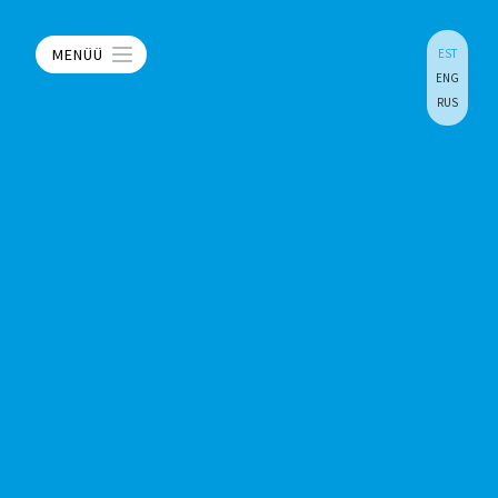
MENÜÜ
EST
ENG
RUS