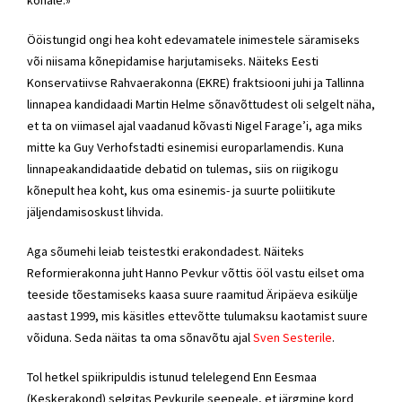
kohale.»
Ööistungid ongi hea koht edevamatele inimestele säramiseks
või niisama kõnepidamise harjutamiseks. Näiteks Eesti
Konservatiivse Rahvaerakonna (EKRE) fraktsiooni juhi ja Tallinna
linnapea kandidaadi Martin Helme sõnavõttudest oli selgelt näha,
et ta on viimasel ajal vaadanud kõvasti Nigel Farage’i, aga miks
mitte ka Guy Verhofstadti esinemisi europarlamendis. Kuna
linnapeakandidaatide debatid on tulemas, siis on riigikogu
kõnepult hea koht, kus oma esinemis- ja suurte poliitikute
jäljendamisoskust lihvida.
Aga sõumehi leiab teistestki erakondadest. Näiteks
Reformierakonna juht Hanno Pevkur võttis ööl vastu eilset oma
teeside tõestamiseks kaasa suure raamitud Äripäeva esikülje
aastast 1999, mis käsitles ettevõtte tulumaksu kaotamist suure
võiduna. Seda näitas ta oma sõnavõtu ajal
Sven Sesterile
.
Tol hetkel spiikripuldis istunud telelegend Enn Eesmaa
(Keskerakond) selgitas Pevkurile seepeale, et järgmine kord