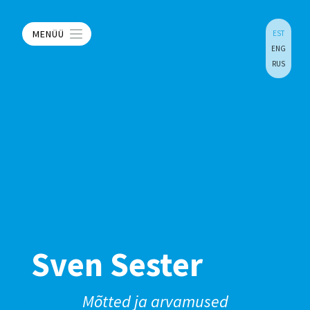
MENÜÜ
EST
ENG
RUS
Sven Sester
Mõtted ja arvamused