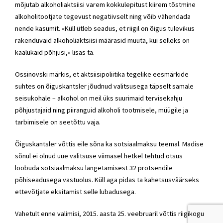
mõjutab alkoholiaktsiisi varem kokkulepitust kiirem tõstmine
alkoholitootjate tegevust negatiivselt ning võib vähendada
nende kasumit. «Küll ütleb seadus, et riigil on õigus tulevikus
rakenduvaid alkoholiaktsiisi määrasid muuta, kui selleks on
kaalukaid põhjusi,» lisas ta.
Ossinovski märkis, et aktsiisipoliitika tegelike eesmärkide
suhtes on õiguskantsler jõudnud valitsusega täpselt samale
seisukohale – alkohol on meil üks suurimaid tervisekahju
põhjustajaid ning piiranguid alkoholi tootmisele, müügile ja
tarbimisele on seetõttu vaja.
Õiguskantsler võttis eile sõna ka sotsiaalmaksu teemal. Madise
sõnul ei olnud uue valitsuse viimasel hetkel tehtud otsus
loobuda sotsiaalmaksu langetamisest 32 protsendile
põhiseadusega vastuolus. Küll aga pidas ta kahetsusväärseks
ettevõtjate eksitamist selle lubadusega.
Vahetult enne valimisi, 2015. aasta 25. veebruaril võttis riigikogu