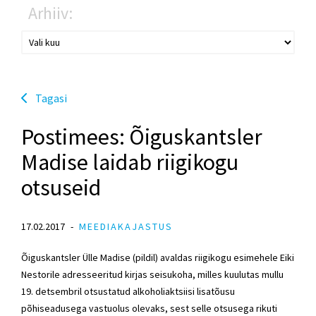
Arhiiv:
Tagasi
Postimees: Õiguskantsler
Madise laidab riigikogu
otsuseid
17.02.2017
MEEDIAKAJASTUS
Õiguskantsler Ülle Madise (pildil) avaldas riigikogu esimehele Eiki
Nestorile adresseeritud kirjas seisukoha, milles kuulutas mullu
19. detsembril otsustatud alkoholiaktsiisi lisatõusu
põhiseadusega vastuolus olevaks, sest selle otsusega rikuti