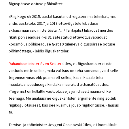
õiguspärase ootuse põhimõtet.
«Riigikogu oli 2015. aastal kasutanud reguleerimistehnikat, mis
andis aastateks 2017 ja 2018 ettevõtjatele lubaduse
aktsiisimäärasid mitte tõsta. /…/ Tähtajalist lubadust murdes
rikuti põhiseaduse §-s 31 sätestatud ettevõtlusvabadust
koosmõjus põhiseaduse §-st 10 tuleneva õiguspärase ootuse
põhimõttega,» leidis õiguskantsler.
Rahandusminister Sven Sester
ütles, et õiguskantsler ei näe
vastuolu mitte selles, mida valitsus on teha soovinud, vaid selle
tegemise viisis ehk peamiselt selles, kas riik saab teha
muudatusi seadusega kindlaks määratud aktsiisitõusudes.
«Tegemist on küllaltki vastuolulise ja juriidiliselt nüansirohke
teemaga. Me analüüsime õiguskantsleri argumente ning sõltub
riigikogu otsusest, kas see küsimus jõuab riigikohtusse,» lausus
ta.
Tervise- ja tööminister Jevgeni Ossinovski ütles, et loomulikult