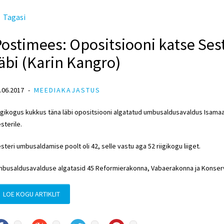
Tagasi
Postimees: Opositsiooni katse Se
äbi (Karin Kangro)
.06.2017
MEEDIAKAJASTUS
igikogus kukkus täna läbi opositsiooni algatatud umbusaldusavaldus Isamaa 
sterile.
steri umbusaldamise poolt oli 42, selle vastu aga 52 riigikogu liiget.
busaldusavalduse algatasid 45 Reformierakonna, Vabaerakonna ja Konserv
LOE KOGU ARTIKLIT