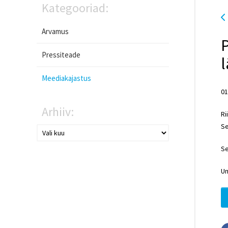
Kategooriad:
Arvamus
Pressiteade
l
Meediakajastus
01
Arhiiv:
Ri
Se
Se
Um