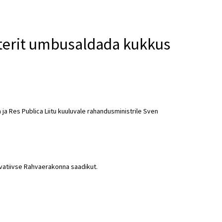
sterit umbusaldada kukkus
ja Res Publica Liitu kuuluvale rahandusministrile Sven
atiivse Rahvaerakonna saadikut.