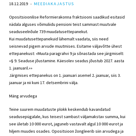
18.12.2019
MEEDIAKAJASTUS
Opositsioonilise Reformierakonna fraktsiooni saadikud esitasid
nädala alguses võimuliidu pensioni teist sammast muutvale
seaduseelnõule 739 muudatusettepanekut.
Kui muudatusettepanekuid lähemalt vaadata, siis need
seisnevad pigem arvude muutmises. Esitame väljavõtte ühest
ettepanekust: «Muuta paragrahvi 9 ja sõnastada see järgmiselt:
«§ 9. Seaduse jõustamine. Käesolev seadus jõustub 2027. aasta
1. jaanuaril.»»
Järgmises ettepanekus on 1. jaanuari asemel 2. jaanuar, siis 3.
jaanuar ja nii kuni 17. detsembrini välja.
Mäng arvudega
Teine suurem muudatuste plokk keskendub kavandatud
seadusepügalale, kus teisest sambast väljamakstav summa, kui
see ületab 10 000 eurot, jaguneb vastavalt algul 10 000 eurot ja
hiljem muudes osades. Opositsioon žongleerib siin arvudega ja