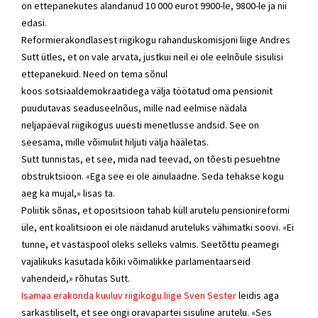
on ettepanekutes alandanud 10 000 eurot 9900-le, 9800-le ja nii
edasi.
Reformierakondlasest riigikogu rahanduskomisjoni liige Andres
Sutt ütles, et on vale arvata, justkui neil ei ole eelnõule sisulisi
ettepanekuid. Need on tema sõnul
koos sotsiaaldemokraatidega välja töötatud oma pensionit
puudutavas seaduseelnõus, mille nad eelmise nädala
neljapäeval riigikogus uuesti menetlusse andsid. See on
seesama, mille võimuliit hiljuti välja hääletas.
Sutt tunnistas, et see, mida nad teevad, on tõesti pesuehtne
obstruktsioon. «Ega see ei ole ainulaadne. Seda tehakse kogu
aeg ka mujal,» lisas ta.
Poliitik sõnas, et opositsioon tahab küll arutelu pensionireformi
üle, ent koalitsioon ei ole näidanud aruteluks vähimatki soovi. «Ei
tunne, et vastaspool oleks selleks valmis. Seetõttu peamegi
vajalikuks kasutada kõiki võimalikke parlamentaarseid
vahendeid,» rõhutas Sutt.
Isamaa erakonda kuuluv riigikogu liige Sven Sester
leidis aga
sarkastiliselt, et see ongi oravapartei sisuline arutelu. «Ses