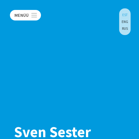
MENÜÜ
EST
ENG
RUS
Sven Sester