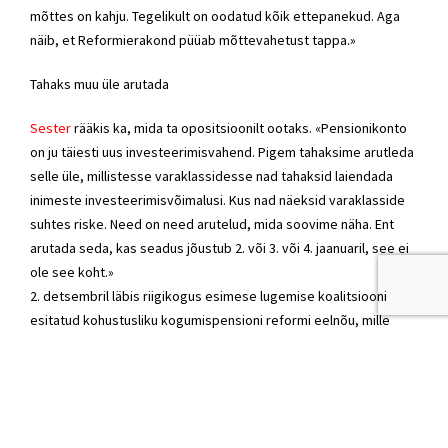
mõttes on kahju. Tegelikult on oodatud kõik ettepanekud. Aga
näib, et Reformierakond püüab mõttevahetust tappa.»
Tahaks muu üle arutada
Sester
rääkis ka, mida ta opositsioonilt ootaks. «Pensionikonto
on ju täiesti uus investeerimisvahend. Pigem tahaksime arutleda
selle üle, millistesse varaklassidesse nad tahaksid laiendada
inimeste investeerimisvõimalusi. Kus nad näeksid varaklasside
suhtes riske. Need on need arutelud, mida soovime näha. Ent
arutada seda, kas seadus jõustub 2. või 3. või 4. jaanuaril, see ei
ole see koht.»
2. detsembril läbis riigikogus esimese lugemise koalitsiooni
esitatud kohustusliku kogumispensioni reformi eelnõu, mille
jõustudes muutub teise pensionisambaga liitumine ja sealt
lahkumine kõigile vabatahtlikuks.