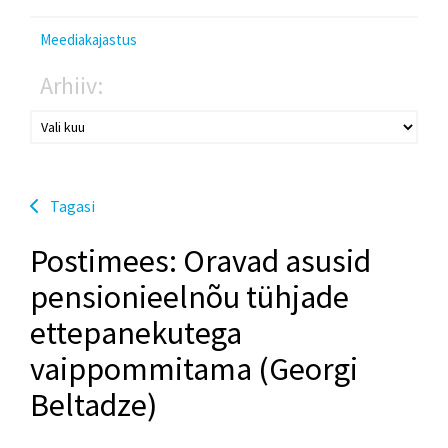
Meediakajastus
Arhiiv:
Tagasi
Postimees: Oravad asusid
pensionieelnõu tühjade
ettepanekutega
vaippommitama (Georgi
Beltadze)