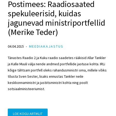
Postimees: Raadiosaated
spekuleerisid, kuidas
jagunevad ministriportfellid
(Merike Teder)
04.04.2015
MEEDIAKAJASTUS
Tänastes Raadio 2 ja Kuku raadio saadetes rääkisid Allar Tankler
ja Kalle Muuli välja nende andmed portfellide jaotuse kohta. IRLi
kõige tähtsam portfell oleks rahandusministri oma, millele võiks
tõusta Sven Sester, lisaks ennustas Tankler neile
keskkonnaministri ja justiitsministri kohta ning poolt
sotsiaalministeeriumist.
LOE KOGU ARTIKLIT