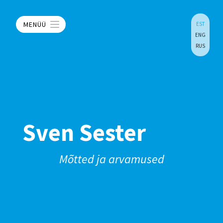
MENÜÜ
EST
ENG
RUS
Sven Sester
Mõtted ja arvamused