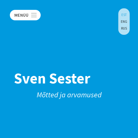
MENÜÜ
EST
ENG
RUS
Sven Sester
Mõtted ja arvamused