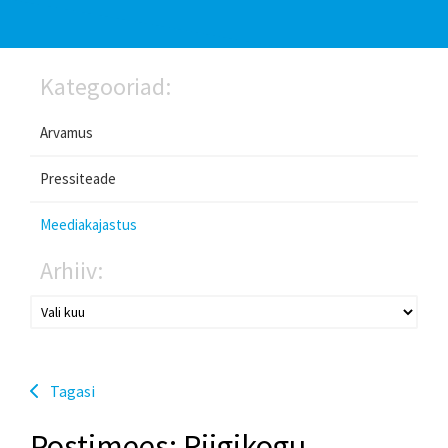
Kategooriad:
Arvamus
Pressiteade
Meediakajastus
Arhiiv:
Tagasi
Postimees: Riigikogu