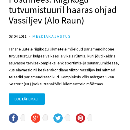
tutvumistuuril haaras ohjad
Vassiljev (Alo Raun)
03.04.2011
MEEDIAKAJASTUS
Tänane uutele riigikogu liikmetele mõeldud parlamendihoone
tutvustustuur kulges vaikses ja viksis rütmis, kuni jõuti keldris
asuvasse tervisekompleksi ehk sportimis- ja saunaruumidesse,
kus elavnesid nii keskerakondlane Viktor Vassiljev kui mitmed
teisedki parlamendisaadikud. Kompleksis võis märgata Sven
Sesterit (IRL) jooksutrenažööril kilomeetreid mõõtmas.
LOE LÄHEMALT