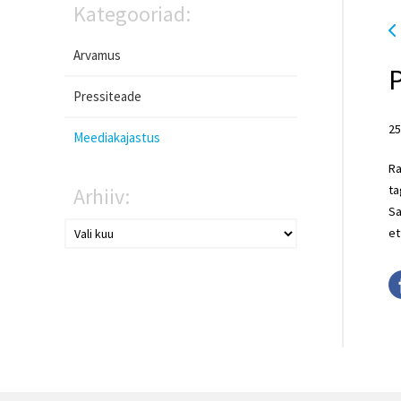
Kategooriad:
Arvamus
Pressiteade
25
Meediakajastus
Ra
ta
Arhiiv:
Sa
et