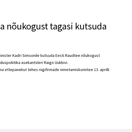
a nõukogust tagasi kutsuda
inister Kadri Simsonile kutsuda Eesti Raudtee nõukogust
spoliitika asekantsleri Raigo Uukkivi.
a ettepanekut tehes riigifirmade nimetamiskomitee 13. aprilli