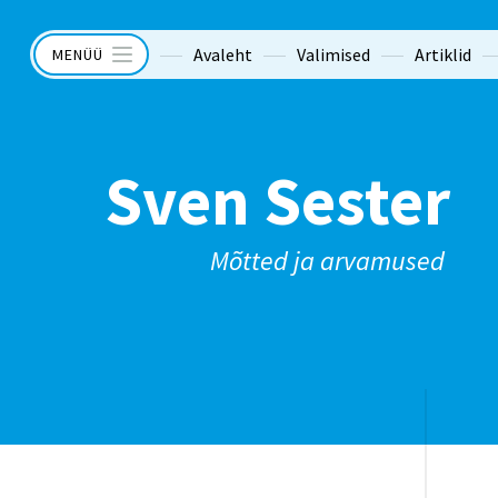
Avaleht
Valimised
Artiklid
MENÜÜ
Sven Sester
Mõtted ja arvamused