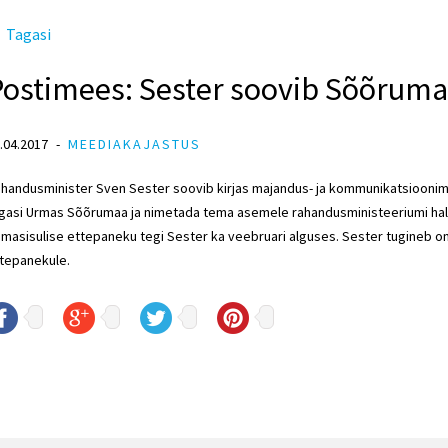
Tagasi
Postimees: Sester soovib Sõõruma
.04.2017
MEEDIAKAJASTUS
handusminister Sven Sester soovib kirjas majandus- ja kommunikatsioonim
gasi Urmas Sõõrumaa ja nimetada tema asemele rahandusministeeriumi haldu
masisulise ettepaneku tegi Sester ka veebruari alguses. Sester tugineb om
tepanekule.