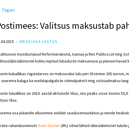
Tagasi
ostimees: Valitsus maksustab pah
.04.2015
MEEDIAKAJASTUS
alitsiooni moodustanud Reformierakond, Isamaa ja Res Publica Liit ning Sot
litsusläbirääkimistel kokku lepitud lubaduste maksumuse ja planeeritavad k
urim kuluallikas riigieelarves on maksuvaba tulu piiri tõstmine 205 euroni, mi
 suurema kuluga ka madalapalgaliste stiimulpakett ning sotsiaalmaksu lan
urim tuluallikas on 2016. aastal aktsiiside tõus, mis peaks sisse tooma 50,
tsiisi tõus.
urema osa plaanide elluviimine eeldab seadusemuudatusi ja nende heakskii
rske rahandusministri
Sven Sesteri
(IRL) sõnul lähtuti läbir
ääkimistel tulude