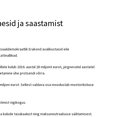
esid ja saastamist
siaaldemokraatlik Erakond avalikustasid eile
atteallikad.
llele kulub 2016. aastal 28 miljonit eurot, järgnevatel aastatel
getamine ühe protsendi võrra.
9 miljoni eurot. Sellest valdava osa moodustab mootorikütuse
tmist riigikogus.
 ja kulude tasakaalust ning maksuneutraalsuse säilitamisest.