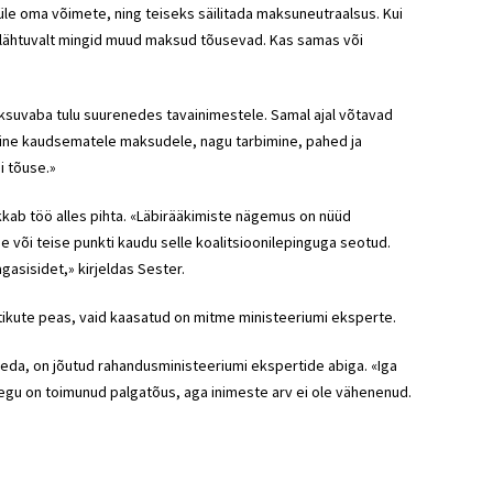
 üle oma võimete, ning teiseks säilitada maksuneutraalsus. Kui
lähtuvalt mingid muud maksud tõusevad. Kas samas või
ksuvaba tulu suurenedes tavainimestele. Samal ajal võtavad
umine kaudsematele maksudele, nagu tarbimine, pahed ja
i tõuse.»
kkab töö alles pihta. «Läbirääkimiste nägemus on nüüd
e või teise punkti kaudu selle koalitsioonilepinguga seotud.
gasisidet,» kirjeldas Sester.
itikute peas, vaid kaasatud on mitme ministeeriumi eksperte.
tseda, on jõutud rahandusministeeriumi ekspertide abiga. «Iga
gu on toimunud palgatõus, aga inimeste arv ei ole vähenenud.