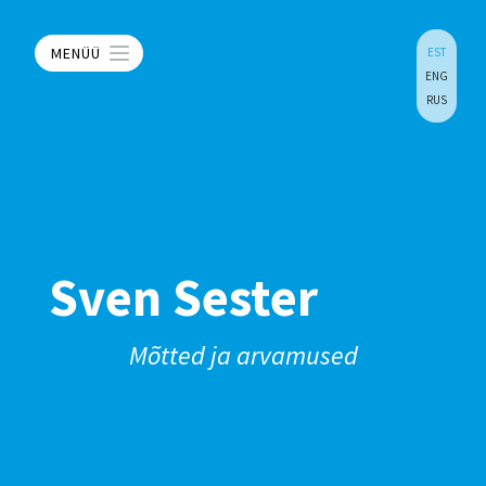
MENÜÜ
EST
ENG
RUS
Sven Sester
Mõtted ja arvamused