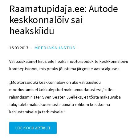
Raamatupidaja.ee: Autode
keskkonnalõiv sai
heakskiidu
16.03.2017
MEEDIAKAJASTUS
Valitsuskabinet kiitis eile heaks mootorsõidukite keskkonnalõivu
kontseptsiooni, mis peaks jõustuma järgmise aasta alguses.
„Mootorsõiduki keskkonnalõiv on üks valitsusliidu
moodustamisel kokkulepitud maksumuudatustest,“ ütles
rahandusminister Sven Sester. „Selleks, et tõsta maksuvaba
tulu, tuleb maksukoormust suunata rohkem keskkonna
kahjustamisele ja tarbimisele.“
LOE KOGU ARTIKLIT