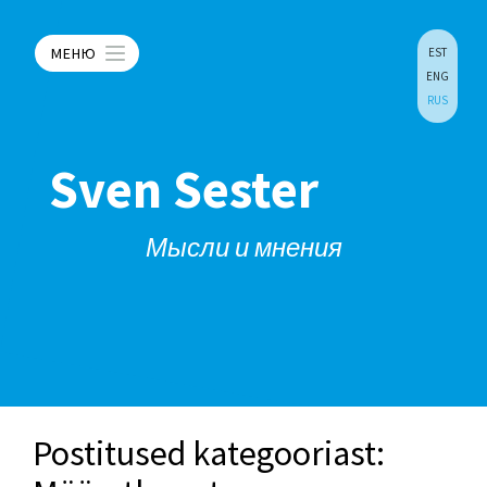
МЕНЮ
EST
ENG
RUS
Sven Sester
Мысли и мнения
Postitused kategooriast: