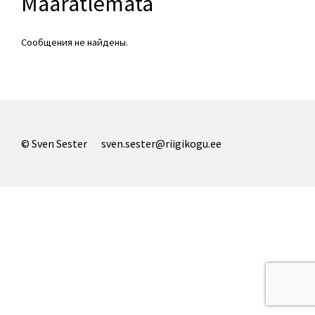
Määratlemata
Сообщения не найдены.
© Sven Sester
sven.sester@riigikogu.ee