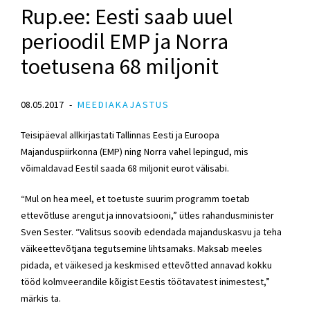
Rup.ee: Eesti saab uuel
perioodil EMP ja Norra
toetusena 68 miljonit
08.05.2017
MEEDIAKAJASTUS
Teisipäeval allkirjastati Tallinnas Eesti ja Euroopa
Majanduspiirkonna (EMP) ning Norra vahel lepingud, mis
võimaldavad Eestil saada 68 miljonit eurot välisabi.
“Mul on hea meel, et toetuste suurim programm toetab
ettevõtluse arengut ja innovatsiooni,” ütles rahandusminister
Sven Sester. “Valitsus soovib edendada majanduskasvu ja teha
väikeettevõtjana tegutsemine lihtsamaks. Maksab meeles
pidada, et väikesed ja keskmised ettevõtted annavad kokku
tööd kolmveerandile kõigist Eestis töötavatest inimestest,”
märkis ta.