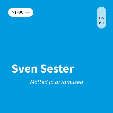
MENÜÜ
EST
ENG
RUS
Sven Sester
Mõtted ja arvamused