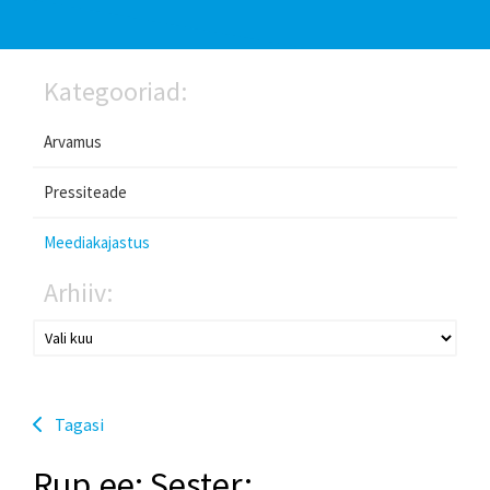
Kategooriad:
Arvamus
Pressiteade
Meediakajastus
Arhiiv:
Tagasi
Rup.ee: Sester: