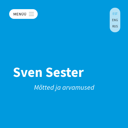
MENÜÜ
EST
ENG
RUS
Sven Sester
Mõtted ja arvamused