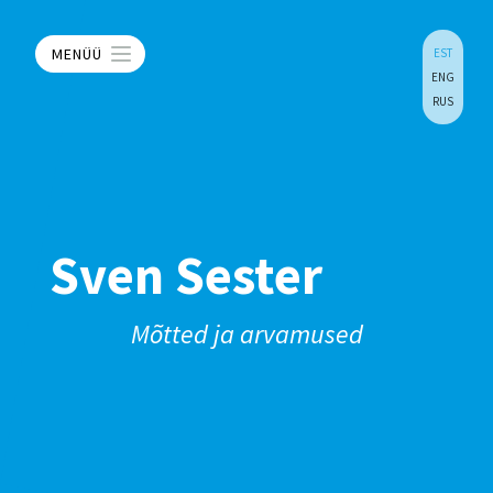
MENÜÜ
EST
ENG
RUS
Sven Sester
Mõtted ja arvamused