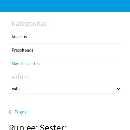
Kategooriad:
Arvamus
Pressiteade
Meediakajastus
Arhiiv:
Tagasi
Rup.ee: Sester: