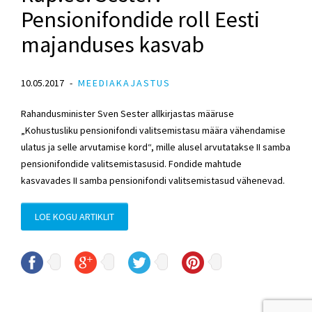
Pensionifondide roll Eesti
majanduses kasvab
10.05.2017
MEEDIAKAJASTUS
Rahandusminister Sven Sester allkirjastas määruse
„Kohustusliku pensionifondi valitsemistasu määra vähendamise
ulatus ja selle arvutamise kord“, mille alusel arvutatakse II samba
pensionifondide valitsemistasusid. Fondide mahtude
kasvavades II samba pensionifondi valitsemistasud vähenevad.
LOE KOGU ARTIKLIT