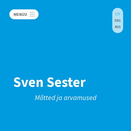
MENÜÜ
EST
ENG
RUS
Sven Sester
Mõtted ja arvamused