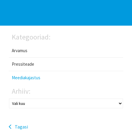
Kategooriad:
Arvamus
Pressiteade
Meediakajastus
Arhiiv:
Tagasi