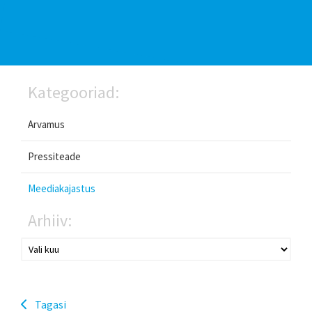
Kategooriad:
Arvamus
Pressiteade
Meediakajastus
Arhiiv:
Tagasi