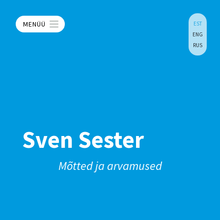
MENÜÜ
EST
ENG
RUS
Sven Sester
Mõtted ja arvamused