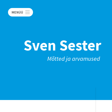
MENÜÜ
Sven Sester
Mõtted ja arvamused