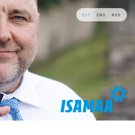
EST
ENG
RUS