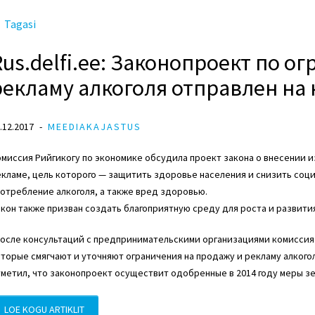
Tagasi
Rus.delfi.ee: Законопроект по 
рекламу алкоголя отправлен на 
.12.2017
MEEDIAKAJASTUS
миссия Рийгикогу по экономике обсудила проект закона о внесении и
кламе, цель которого — защитить здоровье населения и снизить соц
отребление алкоголя, а также вред здоровью.
кон также призван создать благоприятную среду для роста и развити
осле консультаций с предпринимательскими организациями комиссия 
торые смягчают и уточняют ограничения на продажу и рекламу алкого
метил, что законопроект осуществит одобренные в 2014 году меры зе
LOE KOGU ARTIKLIT