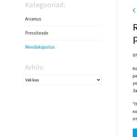
Kategooriad:
Arvamus
Pressiteade
Meediakajastus
07
Arhiiv:
Ко
ре
уп
За
”П
ко
от