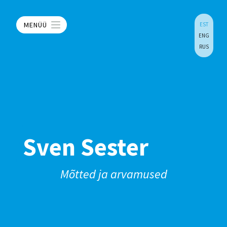
MENÜÜ
EST
ENG
RUS
Sven Sester
Mõtted ja arvamused