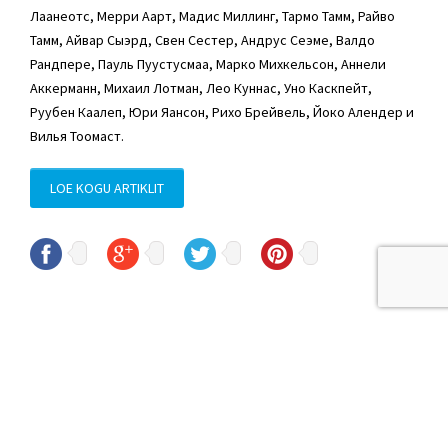
Лаанеотс, Мерри Аарт, Мадис Миллинг, Тармо Тамм,
Райво
Тамм
, Айвар Сыэрд,
Свен Сестер
, Андрус Сеэме, Валдо
Рандпере, Пауль Пуустусмаа, Марко Михкельсон, Аннели
Аккерманн,
Михаил Лотман
, Лео Куннас, Уно Каскпейт,
Руубен Каалеп, Юри Яансон, Рихо Брейвель, Йоко Алендер и
Вилья Тоомаст.
LOE KOGU ARTIKLIT
© Sven Sester
sven.sester@riigikogu.ee