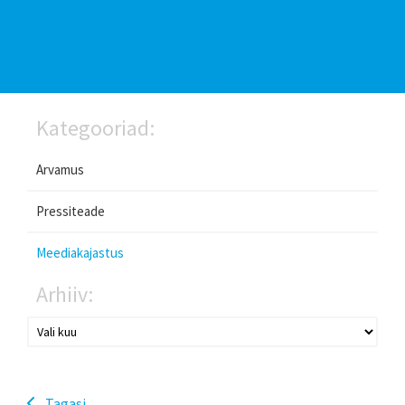
Kategooriad:
Arvamus
Pressiteade
Meediakajastus
Arhiiv:
Tagasi