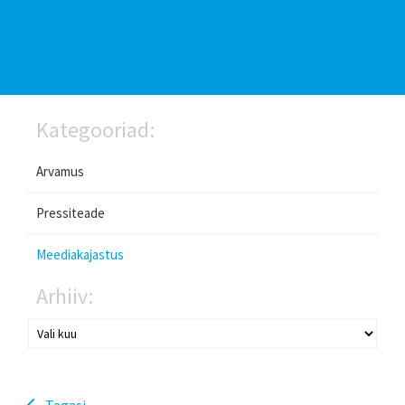
Kategooriad:
Arvamus
Pressiteade
Meediakajastus
Arhiiv:
Tagasi