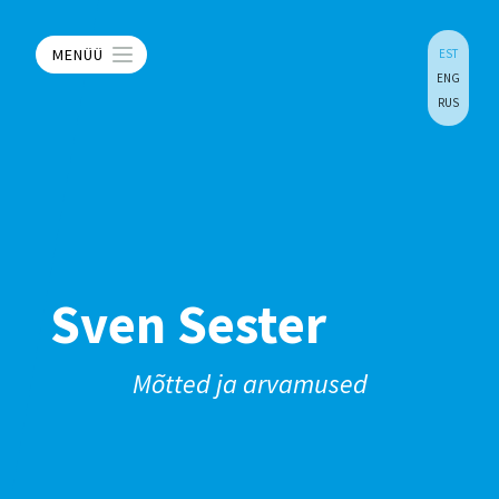
MENÜÜ
EST
ENG
RUS
Sven Sester
Mõtted ja arvamused