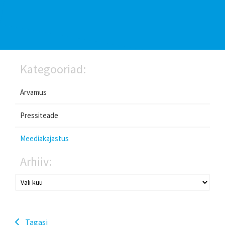
Kategooriad:
Arvamus
Pressiteade
Meediakajastus
Arhiiv:
Tagasi