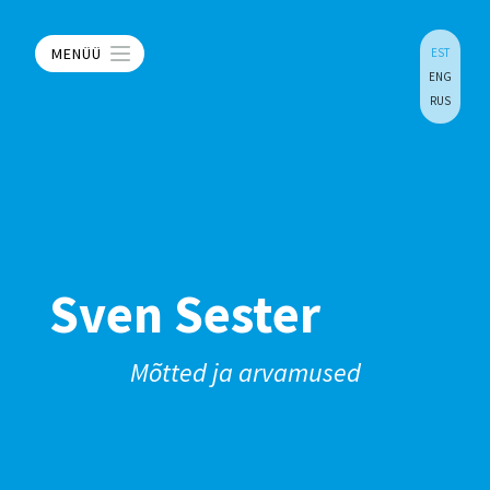
MENÜÜ
EST
ENG
RUS
Sven Sester
Mõtted ja arvamused