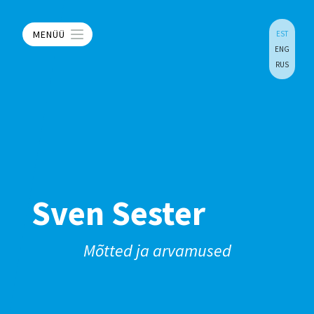
MENÜÜ
EST
ENG
RUS
Sven Sester
Mõtted ja arvamused