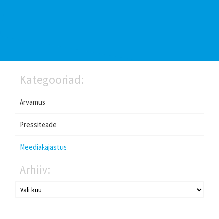
Kategooriad:
Arvamus
Pressiteade
Meediakajastus
Arhiiv: