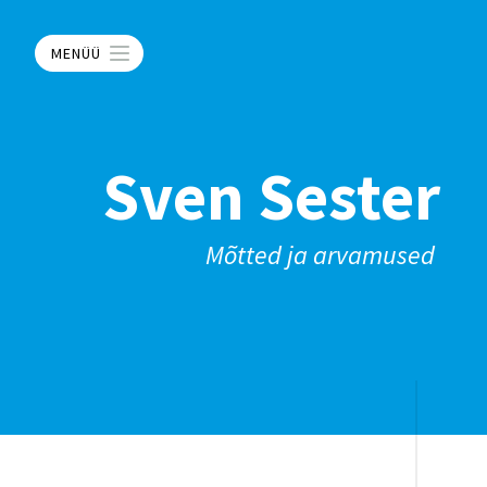
MENÜÜ
Sven Sester
Mõtted ja arvamused