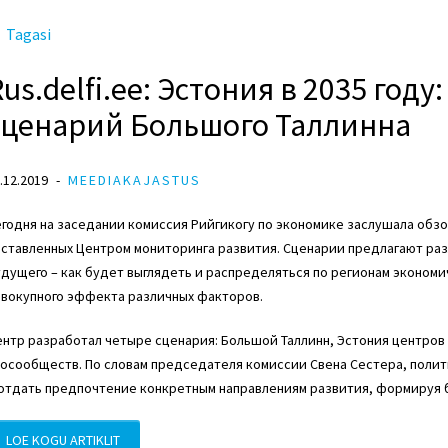
Tagasi
Rus.delfi.ee: Эстония в 2035 год
сценарий Большого Таллинна
.12.2019
MEEDIAKAJASTUS
годня на заседании комиссия Рийгикогу по экономике заслушала обз
ставленных Центром мониторинга развития. Сценарии предлагают разл
дущего – как будет выглядеть и распределяться по регионам экономич
овокупного эффекта различных факторов.
нтр разработал четыре сценария: Большой Таллинн, Эстония центров 
косообществ. По словам председателя комиссии Свена Сестера, поли
 отдать предпочтение конкретным направлениям развития, формируя
LOE KOGU ARTIKLIT