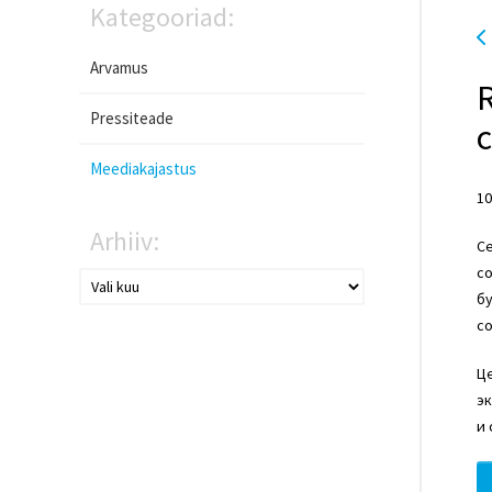
Kategooriad:
Arvamus
Pressiteade
Meediakajastus
10
Arhiiv:
Се
со
бу
с
Це
э
и