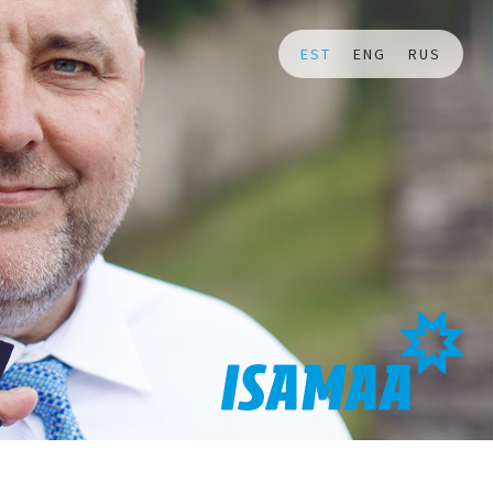
EST
ENG
RUS