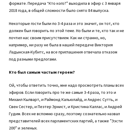
формате. Передача “Кто кого?” выходила в эфир с 3 января
2018 года, в общей сложности было снято 84 выпуска.
Некоторые гости были по 3-4 раза и это значит, он тот, кто
должен был говорить по этой теме. Но были и те, кто так и не
почтил нас своим присутствием. Как ни странно, но,
например, ни разу не была в нашей передаче Виктория
Ладынская-Кубитс, на все приглашения отвечала отказом
под разными предлогами.
Кто был самым частым героем?
Ой, чтобы ответить точно, мне надо просмотреть планы всех
эфиров. Если говорить про те же самые 3-4 раза, то это и
Михаил Кылварт, и Раймонд Кальюлайд, и Андрес Сутть, и
Свен Сестер, и Пеэтер Эрнист, и Кристина Каллас, и Андрей
Гудим. Всех не вспомню сразу, поэтому сознательно назвал
представителей всех парламентских партий, а также ”Ээсти
200” и зеленых.