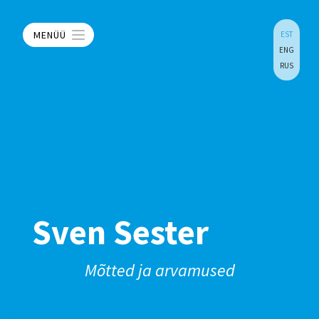
MENÜÜ
EST
ENG
RUS
Sven Sester
Mõtted ja arvamused