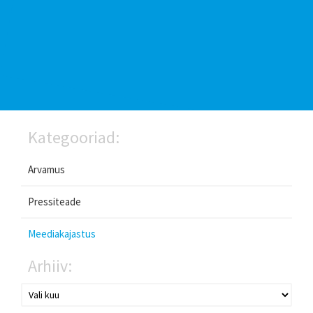
Kategooriad:
Arvamus
Pressiteade
Meediakajastus
Arhiiv: