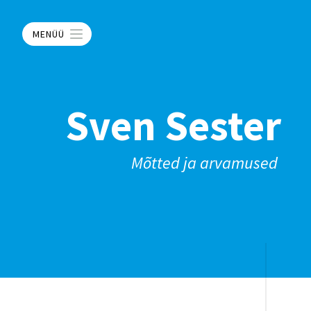
MENÜÜ
Sven Sester
Mõtted ja arvamused