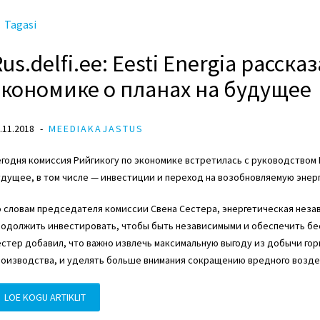
Tagasi
us.delfi.ee: Eesti Energia расск
экономике о планах на будущее
.11.2018
MEEDIAKAJASTUS
годня комиссия Рийгикогу по экономике встретилась с руководством E
дущее, в том числе — инвестиции и переход на возобновляемую энер
 словам председателя комиссии Свена Сестера, энергетическая неза
родолжить инвестировать, чтобы быть независимыми и обеспечить бе
стер добавил, что важно извлечь максимальную выгоду из добычи горю
роизводства, и уделять больше внимания сокращению вредного возд
LOE KOGU ARTIKLIT