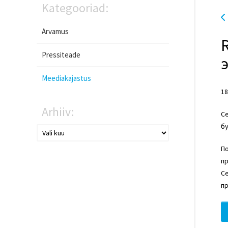
Kategooriad:
Arvamus
R
Pressiteade
Meediakajastus
18
Arhiiv:
Cе
бу
По
п
Се
п