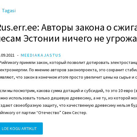
Tagasi
Rus.err.ee: Авторы закона о сж
лесам Эстонии ничего не угрож
.09.2021
MEEDIAKAJASTUS
 Рийгикогу приняли закон, который позволит дотировать электроста
ектроэнергии. По мнению авторов законопроекта, это сохранит стаб
являют, что закон в конечном итоге просто увеличит цены на сырье и 
сли мы посмотрим, какова сумма дотаций и субсидий, то это 10 евро (з
жно использовать только дешевую древесину, а не ту, из которой мож
здают своеобразную защиту, что качественную древесину нельзя буде
ийгикогу от
партии “Отечество
”
Свен Сестер
.
LOE KOGU ARTIKLIT