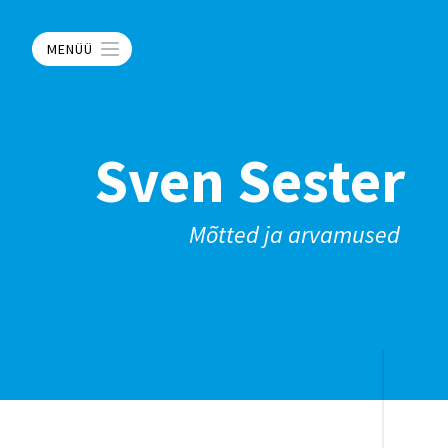
MENÜÜ
Sven Sester
Mõtted ja arvamused