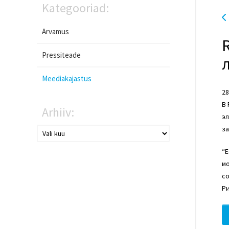
Kategooriad:
Arvamus
Pressiteade
Meediakajastus
28
В
Arhiiv:
эл
за
“Е
мо
со
Р