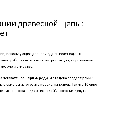
игании древесной щепы:
ает
нции, использующие древесину для производства
ильную работу некоторых электростанций, а противники
само электричество.
а мегаватт-час –
прим. ред.
). И эта цена создает рамки:
но было бы изготовить мебель, например. Так что 10 евро
т использовать для этих целей”, – пояснил депутат