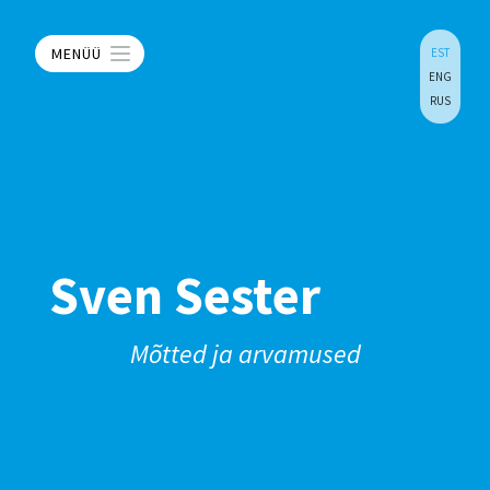
MENÜÜ
EST
ENG
RUS
Sven Sester
Mõtted ja arvamused