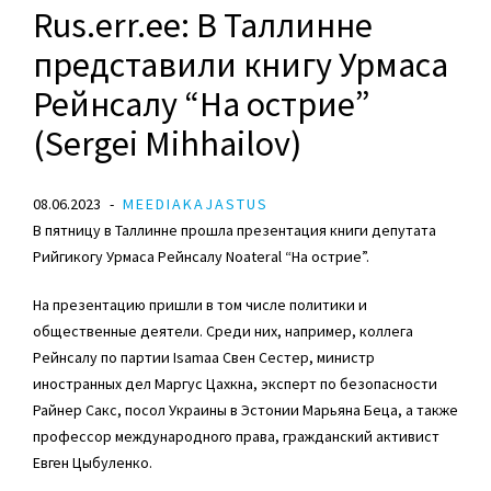
Rus.err.ee: В Таллинне
представили книгу Урмаса
Рейнсалу “На острие”
(Sergei Mihhailov)
08.06.2023
MEEDIAKAJASTUS
В пятницу в Таллинне прошла презентация книги депутата
Рийгикогу
Урмаса Рейнсалу
Noateral “На острие”.
На презентацию пришли в том числе политики и
общественные деятели. Среди них, например, коллега
Рейнсалу по
партии Isamaa
Свен Сестер
, министр
иностранных дел
Маргус Цахкна
, эксперт по безопасности
Райнер Сакс, посол Украины в Эстонии Марьяна Беца, а также
профессор международного права, гражданский активист
Евген Цыбуленко.