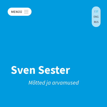
MENÜÜ
EST
ENG
RUS
Sven Sester
Mõtted ja arvamused