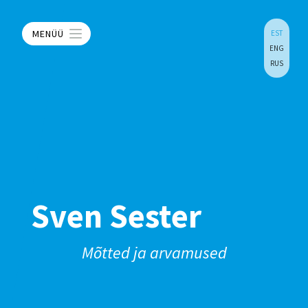
MENÜÜ
EST
ENG
RUS
Sven Sester
Mõtted ja arvamused