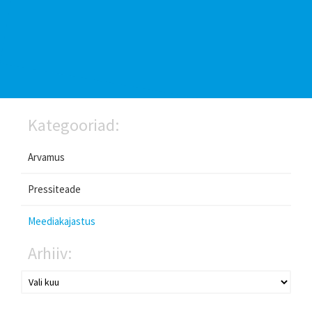
Kategooriad:
Arvamus
Pressiteade
Meediakajastus
Arhiiv: