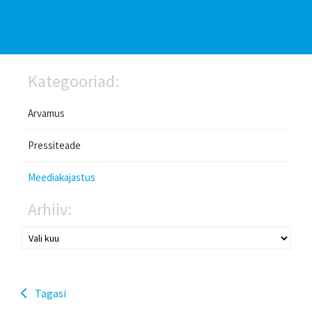
Kategooriad:
Arvamus
Pressiteade
Meediakajastus
Arhiiv:
Tagasi