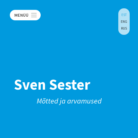
MENÜÜ
EST
ENG
RUS
Sven Sester
Mõtted ja arvamused