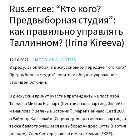
Rus.err.ee: “Кто кого?
Предвыборная студия”:
как правильно управлять
Таллинном? (Irina Kireeva)
12.10.2021
MEEDIAKAJASTUS
В среду, 13 октября, в дискуссионной передаче “Кто кого?
Предвыборная студия” политики обсудят управление
столицей Эстонии.
В дискуссии примут участие претенденты на пост мэра
Таллинна
Михаил Кылварт
(
Центристская партия
), Зюлейха
Измаилова (“Зелёные Эстонии”), Марек Рейнаас (Eesti 200)
и
Раймонд Кальюлайд
(
Социал-демократическая
партия), а
также баллотирующиеся на выборах
Андрес Сутть
(
Партия
реформ
),
Свен Сестер
(Isamaa) и
Март Хельме
(
EKRE
).