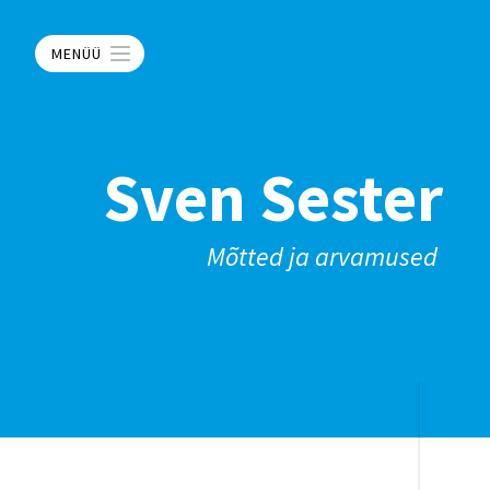
MENÜÜ
Sven Sester
Mõtted ja arvamused