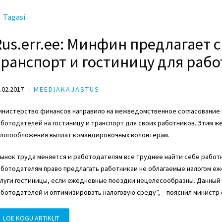
Tagasi
Rus.err.ee: Минфин предлагает 
транспорт и гостиницу для раб
.02.2017
MEEDIAKAJASTUS
инистерство финансов направило на межведомственное согласование 
ботодателей на гостиницу и транспорт для своих работников. Этим ж
алогообложения выплат командировочных волонтерам.
ынок труда меняется и работодателям все труднее найти себе работ
ботодателям право предлагать работникам не облагаемые налогом еж
луги гостиницы, если ежедневные поездки нецелесообразны. Данный 
ботодателей и оптимизировать налоговую среду”, – пояснил министр
LOE KOGU ARTIKLIT