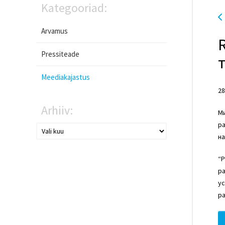
Kategooriad:
Arvamus
Pressiteade
Meediakajastus
28
Arhiiv:
М
ра
н
“Р
ра
ус
ра