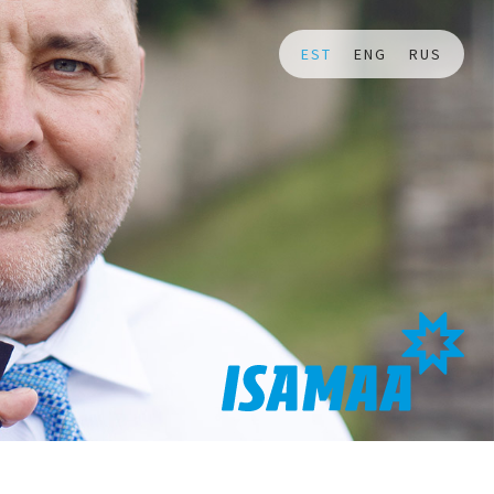
EST
ENG
RUS